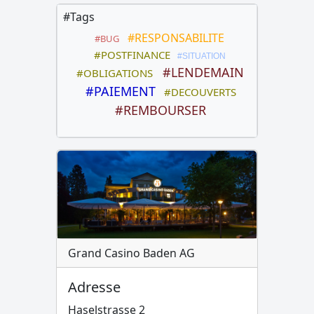
#Tags
#RESPONSABILITE
#BUG
#POSTFINANCE
#SITUATION
#LENDEMAIN
#OBLIGATIONS
#PAIEMENT
#DECOUVERTS
#REMBOURSER
Grand Casino Baden AG
Adresse
Haselstrasse 2