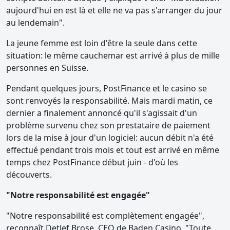
aujourd'hui en est là et elle ne va pas s'arranger du jour
au lendemain".
La jeune femme est loin d'être la seule dans cette
situation: le même cauchemar est arrivé à plus de mille
personnes en Suisse.
Pendant quelques jours, PostFinance et le casino se
sont renvoyés la responsabilité. Mais mardi matin, ce
dernier a finalement annoncé qu'il s'agissait d'un
problème survenu chez son prestataire de paiement
lors de la mise à jour d'un logiciel: aucun débit n'a été
effectué pendant trois mois et tout est arrivé en même
temps chez PostFinance début juin - d'où les
découverts.
"Notre responsabilité est engagée"
"Notre responsabilité est complètement engagée",
reconnaît Detlef Brose, CEO de Baden Casino. "Toute