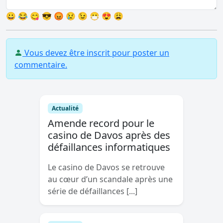
😀
😂
😋
😎
😡
😢
😉
😷
😍
😩
Vous devez être inscrit pour poster un
commentaire.
Actualité
Amende record pour le
casino de Davos après des
défaillances informatiques
Le casino de Davos se retrouve
au cœur d’un scandale après une
série de défaillances [...]