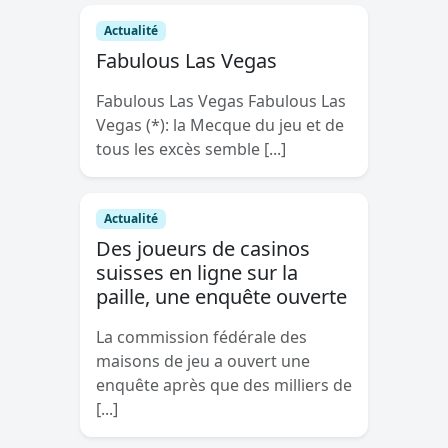
Actualité
Fabulous Las Vegas
Fabulous Las Vegas Fabulous Las
Vegas (*): la Mecque du jeu et de
tous les excès semble [...]
Actualité
Des joueurs de casinos
suisses en ligne sur la
paille, une enquête ouverte
La commission fédérale des
maisons de jeu a ouvert une
enquête après que des milliers de
[...]