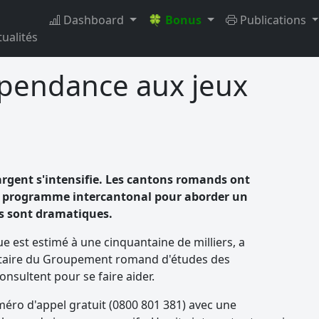
Dashboard
🍀 Bonus
Publications
tualités
épendance aux jeux
argent s'intensifie. Les cantons romands ont
un programme intercantonal pour aborder un
 sont dramatiques.
e est estimé à une cinquantaine de milliers, a
crétaire du Groupement romand d'études des
onsultent pour se faire aider.
ro d'appel gratuit (0800 801 381) avec une