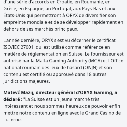
d'une série d'accords en Croatie, en Roumanie, en
Grèce, en Espagne, au Portugal, aux Pays-Bas et aux
États-Unis qui permettront à ORYX de diversifier son
empreinte mondiale et de se développer rapidement en
dehors de ses marchés principaux.
L'année dernière, ORYX s'est vu décerner le certificat
ISO/IEC 27001, qui est utilisé comme référence en
matière de réglementation en Suisse. Le fournisseur est
autorisé par la Malta Gaming Authority (MGA) et l'Office
national roumain des jeux de hasard (ONJN) et son
contenu est certifié ou approuvé dans 18 autres
juridictions majeures.
Matevž Mazij, directeur général d'ORYX Gaming, a
déclaré
: "La Suisse est un jeune marché très
intéressant et nous sommes heureux de pouvoir enfin
mettre notre contenu en ligne avec le Grand Casino de
Lucerne.