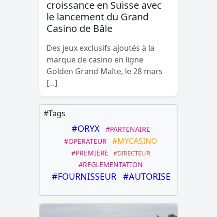
croissance en Suisse avec
le lancement du Grand
Casino de Bâle
Des jeux exclusifs ajoutés à la
marque de casino en ligne
Golden Grand Malte, le 28 mars
[...]
#Tags
#ORYX
#PARTENAIRE
#MYCASINO
#OPERATEUR
#PREMIERE
#DIRECTEUR
#REGLEMENTATION
#FOURNISSEUR
#AUTORISE