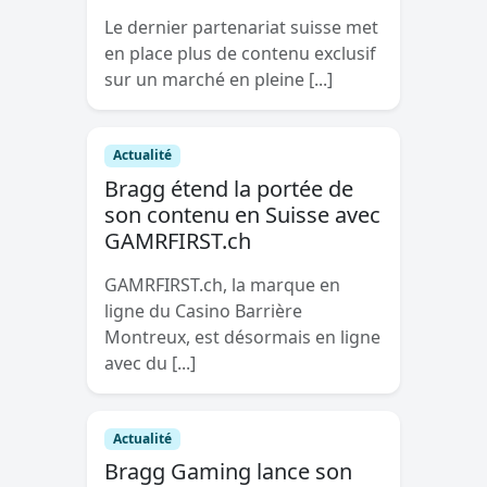
Le dernier partenariat suisse met
en place plus de contenu exclusif
sur un marché en pleine [...]
Actualité
Bragg étend la portée de
son contenu en Suisse avec
GAMRFIRST.ch
GAMRFIRST.ch, la marque en
ligne du Casino Barrière
Montreux, est désormais en ligne
avec du [...]
Actualité
Bragg Gaming lance son