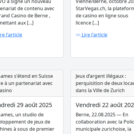
VO a signé un nouveau
Vienne/Berne, octobre 20
enariat de contenu avec
StarVegas.ch, la platefor
rand Casino de Berne ,
de casino en ligne sous
ettant aux [...]
licence [...]
re l'article
Lire l'article
Games s'étend en Suisse
Jeux d’argent illégaux :
e à un partenariat avec
perquisition de deux loca
asino
dans la Ville de Zurich
dredi 29 aoűt 2025
Vendredi 22 aoűt 20
Games, un studio de
Berne, 22.08.2025 — En
eloppement de jeux de
collaboration avec la Poli
hines à sous de premier
municipale zurichoise, la