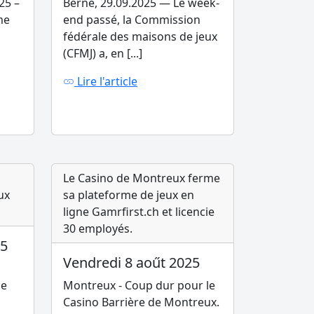
25 –
Berne, 29.09.2025 — Le week-
me
end passé, la Commission
fédérale des maisons de jeux
(CFMJ) a, en [...]
Lire l'article
Le Casino de Montreux ferme
ux
sa plateforme de jeux en
ligne Gamrfirst.ch et licencie
30 employés.
25
Vendredi 8 aoűt 2025
ce
Montreux - Coup dur pour le
Casino Barrière de Montreux.