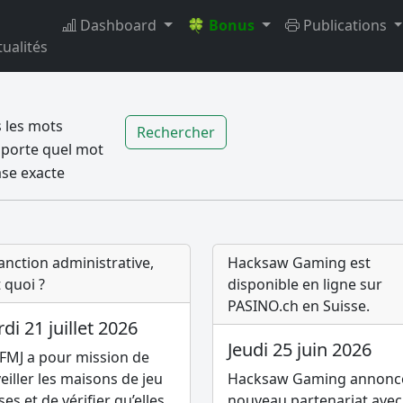
Dashboard
🍀 Bonus
Publications
tualités
 les mots
Rechercher
porte quel mot
se exacte
anction administrative,
Hacksaw Gaming est
t quoi ?
disponible en ligne sur
PASINO.ch en Suisse.
di 21 juillet 2026
Jeudi 25 juin 2026
FMJ a pour mission de
eiller les maisons de jeu
Hacksaw Gaming annonc
ses et de vérifier qu’elles
nouveau partenariat avec