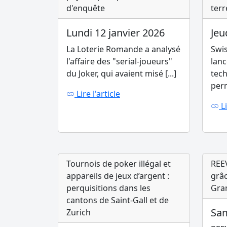
d'enquête
terr
Lundi 12 janvier 2026
Jeu
La Loterie Romande a analysé
Swis
l'affaire des "serial-joueurs"
lanc
du Joker, qui avaient misé [...]
tech
perm
Lire l'article
Li
Tournois de poker illégal et
REE
appareils de jeux d’argent :
grâc
perquisitions dans les
Gra
cantons de Saint-Gall et de
Sam
Zurich