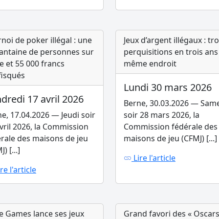
noi de poker illégal : une
Jeux d’argent illégaux : tro
antaine de personnes sur
perquisitions en trois ans
e et 55 000 francs
même endroit
fisqués
Lundi 30 mars 2026
dredi 17 avril 2026
Berne, 30.03.2026 — Sam
e, 17.04.2026 — Jeudi soir
soir 28 mars 2026, la
vril 2026, la Commission
Commission fédérale des
rale des maisons de jeu
maisons de jeu (CFMJ) [...]
) [...]
Lire l'article
re l'article
e Games lance ses jeux
Grand favori des « Oscars