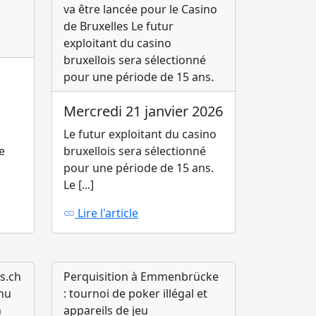
va être lancée pour le Casino
de Bruxelles Le futur
exploitant du casino
bruxellois sera sélectionné
pour une période de 15 ans.
Mercredi 21 janvier 2026
Le futur exploitant du casino
e
bruxellois sera sélectionné
pour une période de 15 ans.
Le [...]
Lire l'article
s.ch
Perquisition à Emmenbrücke
nu
: tournoi de poker illégal et
n
appareils de jeu