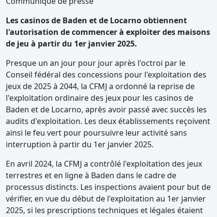
Communiqué de presse
Les casinos de Baden et de Locarno obtiennent
l'autorisation de commencer à exploiter des maisons
de jeu à partir du 1er janvier 2025.
Presque un an jour pour jour après l'octroi par le
Conseil fédéral des concessions pour l'exploitation des
jeux de 2025 à 2044, la CFMJ a ordonné la reprise de
l'exploitation ordinaire des jeux pour les casinos de
Baden et de Locarno, après avoir passé avec succès les
audits d'exploitation. Les deux établissements reçoivent
ainsi le feu vert pour poursuivre leur activité sans
interruption à partir du 1er janvier 2025.
En avril 2024, la CFMJ a contrôlé l'exploitation des jeux
terrestres et en ligne à Baden dans le cadre de
processus distincts. Les inspections avaient pour but de
vérifier, en vue du début de l'exploitation au 1er janvier
2025, si les prescriptions techniques et légales étaient