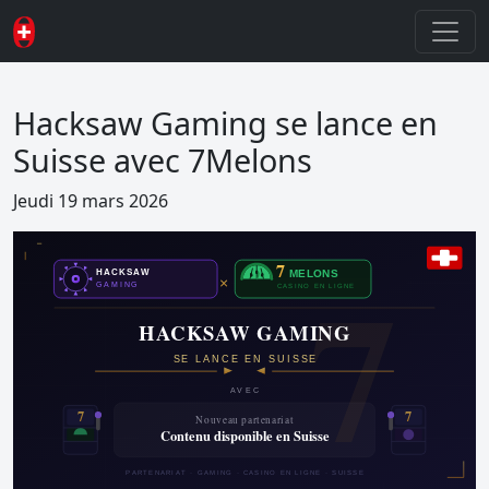
Hacksaw Gaming se lance en
Suisse avec 7Melons
Jeudi 19 mars 2026