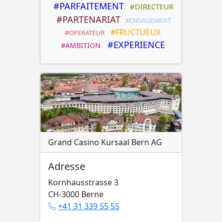
#PARFAITEMENT
#DIRECTEUR
#PARTENARIAT
#ENGAGEMENT
#FRUCTUEUX
#OPERATEUR
#EXPERIENCE
#AMBITION
Grand Casino Kursaal Bern AG
Adresse
Kornhausstrasse 3
CH-3000 Berne
+41 31 339 55 55