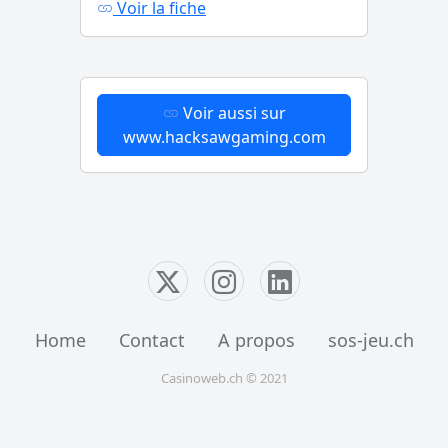
Voir la fiche
Voir aussi sur
www.hacksawgaming.com
Home
Contact
A propos
sos-jeu.ch
Casinoweb.ch © 2021