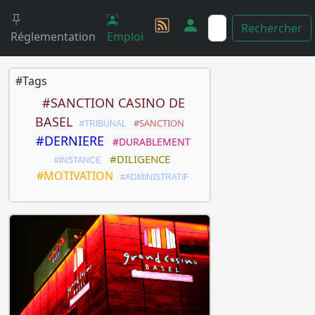
Rechercher
Réglementation
Emploi
#Tags
#SANCTION CASINO DE
BASEL
#SANCTION
#TRIBUNAL
#DERNIERE
#DURABLEMENT
#DILIGENCE
#INSTANCE
#MOTIVATION
#ADMINISTRATIF