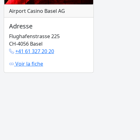
Airport Casino Basel AG
Adresse
Flughafenstrasse 225
CH-4056 Basel
+41 61 327 20 20
Voir la fiche