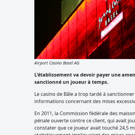
Airport Casino Basel AG
L'établissement va devoir payer une amend
sanctionné un joueur à temps.
Le casino de Bâle a trop tardé à sanctionner
informations concernant des mises excessive
En 2011, la Commission fédérale des maison
pénale ouverte contre ce client, qui avait jo
constater que ce joueur avait touché 24,5 mi