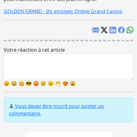
GOLDEN GRAND - Ihr einziges Online Grand Casino
Votre réaction à cet article
😀
😂
😋
😎
😡
😢
😉
😷
😍
😩
Vous devez être inscrit pour poster un
commentaire.