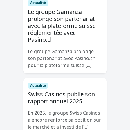
Actualité
Le groupe Gamanza
prolonge son partenariat
avec la plateforme suisse
réglementée avec
Pasino.ch
Le groupe Gamanza prolonge
son partenariat avec Pasino.ch
pour la plateforme suisse [...]
Actualité
Swiss Casinos publie son
rapport annuel 2025
En 2025, le groupe Swiss Casinos
a encore renforcé sa position sur
le marché et a investi de [...]