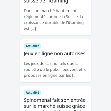
suisse de l’iGaming
Dans un marché hautement
réglementé comme la Suisse, la
croissance durable de l’iGaming
est [...]
Actualité
Jeux en ligne non autorisés
Les jeux de casino, tels que la
roulette ou le poker, peuvent être
proposés en ligne par les [...]
Actualité
Spinomenal fait son entrée
sur le marché suisse grâce