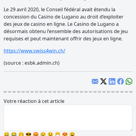
Le 29 avril 2020, le Conseil fédéral avait étendu la
concession du Casino de Lugano au droit d’exploiter
des jeux de casino en ligne. Le Casino de Lugano a
désormais obtenu l’ensemble des autorisations de jeu
requises et peut maintenant offrir des jeux en ligne.
https://www.swiss4win.ch/
(source : esbk.admin.ch)
Votre réaction à cet article
😀
😂
😋
😎
😡
😢
😉
😷
😍
😩