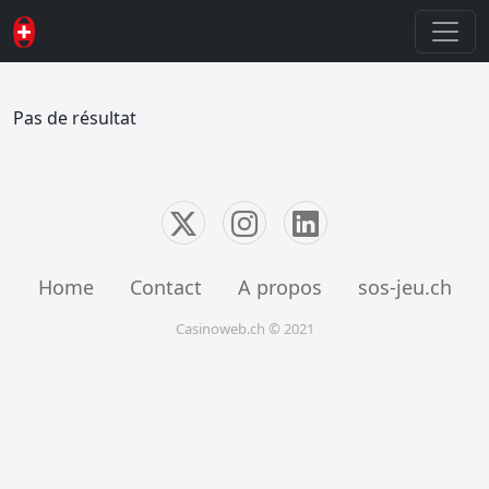
Pas de résultat
Home
Contact
A propos
sos-jeu.ch
Casinoweb.ch © 2021