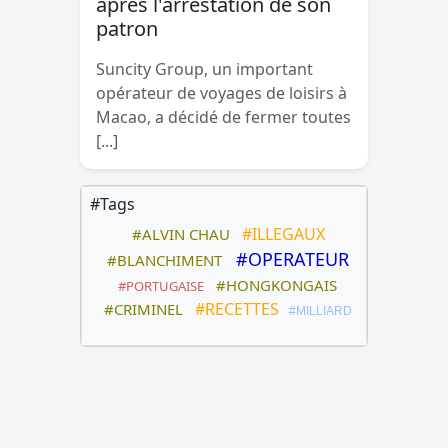
après l'arrestation de son
patron
Suncity Group, un important
opérateur de voyages de loisirs à
Macao, a décidé de fermer toutes
[...]
#Tags
#ILLEGAUX
#ALVIN CHAU
#OPERATEUR
#BLANCHIMENT
#HONGKONGAIS
#PORTUGAISE
#RECETTES
#CRIMINEL
#MILLIARD