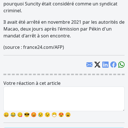
pourquoi Suncity était considéré comme un syndicat
criminel.
Il avait été arrêté en novembre 2021 par les autorités de
Macao, deux jours après l'émission par Pékin d'un
mandat d'arrêt à son encontre.
(source : france24.com/AFP)
Votre réaction à cet article
😀
😂
😋
😎
😡
😢
😉
😷
😍
😩