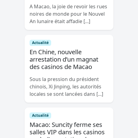
A Macao, la joie de revoir les rues
noires de monde pour le Nouvel
An lunaire était affadie [...]
Actualité
En Chine, nouvelle
arrestation d’un magnat
des casinos de Macao
Sous la pression du président
chinois, Xi Jinping, les autorités
locales se sont lancées dans [...]
Actualité
Macao: Suncity ferme ses
salles VIP dans les casinos