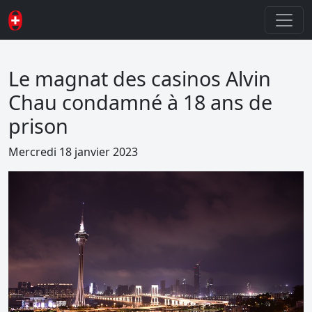
Le magnat des casinos Alvin
Chau condamné à 18 ans de
prison
Mercredi 18 janvier 2023