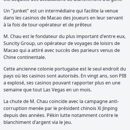
Un "junket" est un intermédiaire qui facilite la venue
dans les casinos de Macao des joueurs en leur servant
à la fois de tour-opérateur et de prêteur.
M. Chau est le fondateur du plus important d'entre eux,
Suncity Group, un opérateur de voyages de loisirs de
Macao qui a attiré avec succès des parieurs venus de
Chine continentale.
Cette ancienne colonie portugaise est le seul endroit du
pays où les casinos sont autorisés. En vingt ans, son PIB
a explosé, ses casinos pouvant rapporter plus en une
semaine que tout Las Vegas en un mois.
La chute de M. Chau coïncide avec la campagne anti-
corruption menée par le président chinois Xi Jinping
depuis des années. Pékin lutte notamment contre le
blanchiment d'argent via le jeu.