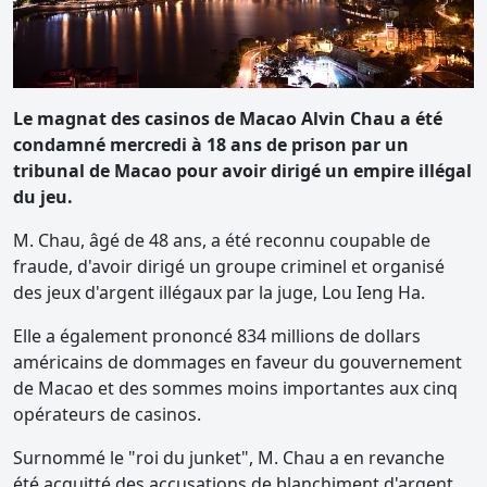
Le magnat des casinos de Macao Alvin Chau a été
condamné mercredi à 18 ans de prison par un
tribunal de Macao pour avoir dirigé un empire illégal
du jeu.
M. Chau, âgé de 48 ans, a été reconnu coupable de
fraude, d'avoir dirigé un groupe criminel et organisé
des jeux d'argent illégaux par la juge, Lou Ieng Ha.
Elle a également prononcé 834 millions de dollars
américains de dommages en faveur du gouvernement
de Macao et des sommes moins importantes aux cinq
opérateurs de casinos.
Surnommé le "roi du junket", M. Chau a en revanche
été acquitté des accusations de blanchiment d'argent.