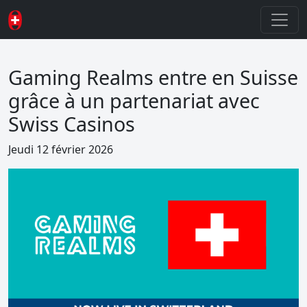
Gaming Realms entre en Suisse
grâce à un partenariat avec
Swiss Casinos
Jeudi 12 février 2026