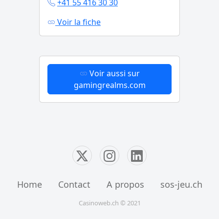
+41 55 416 30 30
Voir la fiche
Voir aussi sur
gamingrealms.com
Home
Contact
A propos
sos-jeu.ch
Casinoweb.ch © 2021