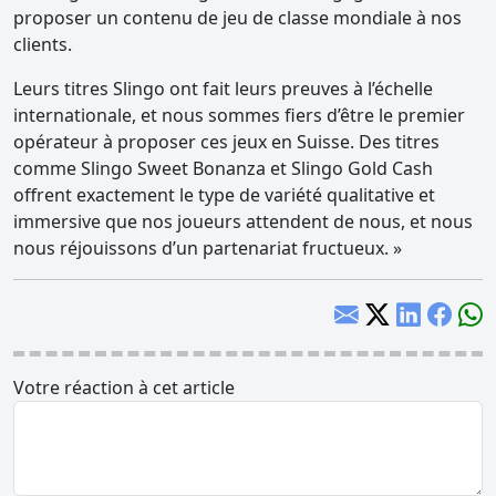
proposer un contenu de jeu de classe mondiale à nos
clients.
Leurs titres Slingo ont fait leurs preuves à l’échelle
internationale, et nous sommes fiers d’être le premier
opérateur à proposer ces jeux en Suisse. Des titres
comme Slingo Sweet Bonanza et Slingo Gold Cash
offrent exactement le type de variété qualitative et
immersive que nos joueurs attendent de nous, et nous
nous réjouissons d’un partenariat fructueux. »
Votre réaction à cet article