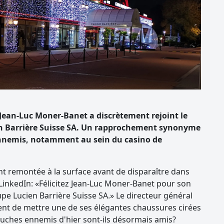
 Jean-Luc Moner-Banet a discrètement rejoint le
en Barrière Suisse SA. Un rapprochement synonyme
ennemis, notamment au sein du casino de
ent remontée à la surface avant de disparaître dans
 LinkedIn: «Félicitez Jean-Luc Moner-Banet pour son
 Lucien Barrière Suisse SA.» Le directeur général
ent de mettre une de ses élégantes chaussures cirées
rouches ennemis d'hier sont-ils désormais amis?