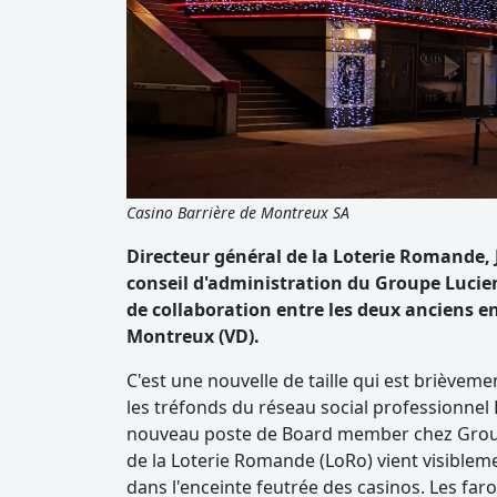
Casino Barrière de Montreux SA
Directeur général de la Loterie Romande,
conseil d'administration du Groupe Luci
de collaboration entre les deux anciens 
Montreux (VD).
C'est une nouvelle de taille qui est brièvem
les tréfonds du réseau social professionnel
nouveau poste de Board member chez Groupe
de la Loterie Romande (LoRo) vient visiblem
dans l'enceinte feutrée des casinos. Les fa