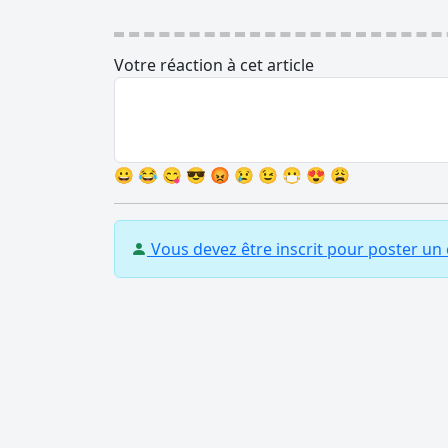
Votre réaction à cet article
😀
😂
😋
😎
😡
😢
😉
😷
😍
😩
Vous devez être inscrit pour poster u