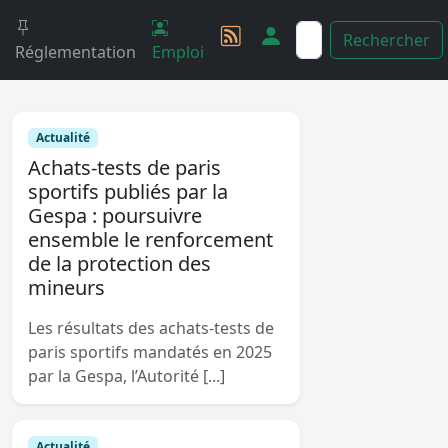
Rechercher
Réglementation
Emploi
Actualité
Achats-tests de paris
sportifs publiés par la
Gespa : poursuivre
ensemble le renforcement
de la protection des
mineurs
Les résultats des achats-tests de
paris sportifs mandatés en 2025
par la Gespa, l’Autorité [...]
Actualité