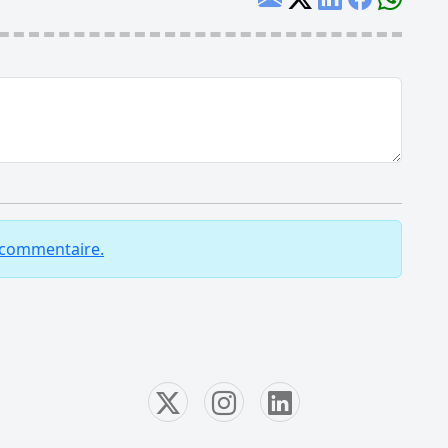
n commentaire.