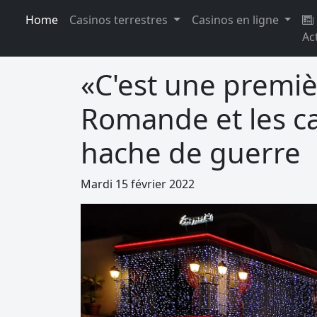
Home
Casinos terrestres
Casinos en ligne
Ac
«C'est une premièr
Romande et les ca
hache de guerre
Mardi 15 février 2022