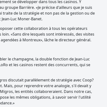
pidement se développer dans tous les casinos. Y
 groupe Barrière. «Je précise d'ailleurs que je suis
 traite de la stratégie et non pas de la gestion ou de
t Jean-Luc Moner-Banet.
oposer cette collaboration à tous les opérateurs
loin. «Sans dire lesquels sont intéressés, des visites
 agendées à Montreux», lâche le directeur général.
bler le champagne, la double fonction de Jean-Luc
oRo et les casinos restent des concurrents, qui se
ros discutait parallèlement de stratégie avec Coop?
 Mais, pour reprendre votre analogie, s'il devait y
igros, les entités collaboreraient. Dans notre cas,
pose les mêmes obligations, à savoir servir l'utilité
ndance.»