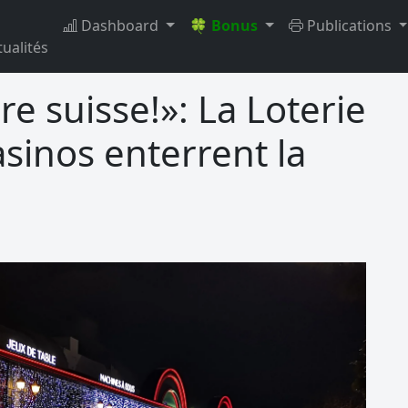
Dashboard
🍀 Bonus
Publications
tualités
e suisse!»: La Loterie
sinos enterrent la