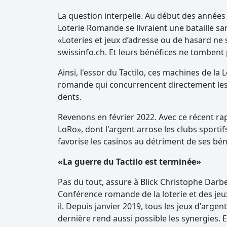
La question interpelle. Au début des années
Loterie Romande se livraient une bataille s
«Loteries et jeux d’adresse ou de hasard ne s
swissinfo.ch. Et leurs bénéfices ne tombent
Ainsi, l'essor du Tactilo, ces machines de la
romande qui concurrencent directement les m
dents.
Revenons en février 2022. Avec ce récent r
LoRo», dont l'argent arrose les clubs sportif
favorise les casinos au détriment de ses bén
«La guerre du Tactilo est terminée»
Pas du tout, assure à Blick Christophe Darbel
Conférence romande de la loterie et des jeux
il. Depuis janvier 2019, tous les jeux d'arg
dernière rend aussi possible les synergies. E