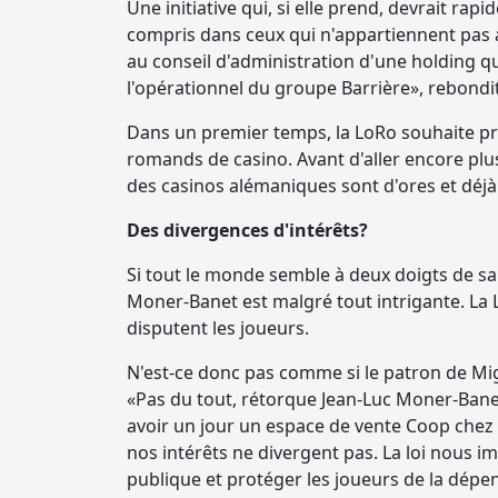
Une initiative qui, si elle prend, devrait ra
compris dans ceux qui n'appartiennent pas au
au conseil d'administration d'une holding qui
l'opérationnel du groupe Barrière», rebondi
Dans un premier temps, la LoRo souhaite pr
romands de casino. Avant d'aller encore plus 
des casinos alémaniques sont d'ores et déjà
Des divergences d'intérêts?
Si tout le monde semble à deux doigts de sa
Moner-Banet est malgré tout intrigante. La L
disputent les joueurs.
N'est-ce donc pas comme si le patron de Mig
«Pas du tout, rétorque Jean-Luc Moner-Banet.
avoir un jour un espace de vente Coop chez M
nos intérêts ne divergent pas. La loi nous im
publique et protéger les joueurs de la dépe