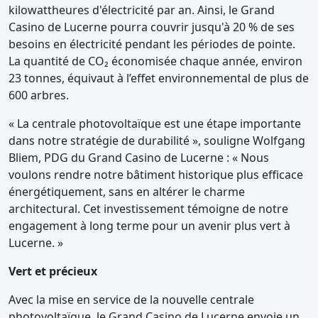
kilowattheures d'électricité par an. Ainsi, le Grand
Casino de Lucerne pourra couvrir jusqu'à 20 % de ses
besoins en électricité pendant les périodes de pointe.
La quantité de CO₂ économisée chaque année, environ
23 tonnes, équivaut à l’effet environnemental de plus de
600 arbres.
« La centrale photovoltaïque est une étape importante
dans notre stratégie de durabilité », souligne Wolfgang
Bliem, PDG du Grand Casino de Lucerne : « Nous
voulons rendre notre bâtiment historique plus efficace
énergétiquement, sans en altérer le charme
architectural. Cet investissement témoigne de notre
engagement à long terme pour un avenir plus vert à
Lucerne. »
Vert et précieux
Avec la mise en service de la nouvelle centrale
photovoltaïque, le Grand Casino de Lucerne envoie un