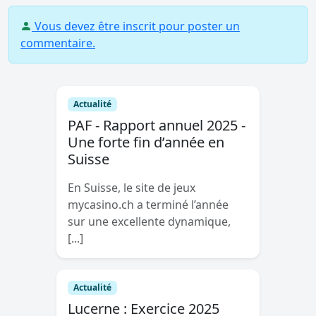
Vous devez être inscrit pour poster un
commentaire.
Actualité
PAF - Rapport annuel 2025 -
Une forte fin d’année en
Suisse
En Suisse, le site de jeux
mycasino.ch a terminé l’année
sur une excellente dynamique,
[...]
Actualité
Lucerne : Exercice 2025