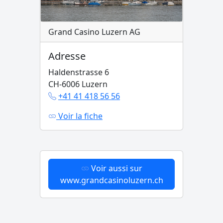
Grand Casino Luzern AG
Adresse
Haldenstrasse 6
CH-6006 Luzern
+41 41 418 56 56
Voir la fiche
Voir aussi sur
www.grandcasinoluzern.ch