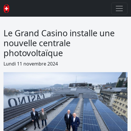
Le Grand Casino installe une
nouvelle centrale
photovoltaïque
Lundi 11 novembre 2024