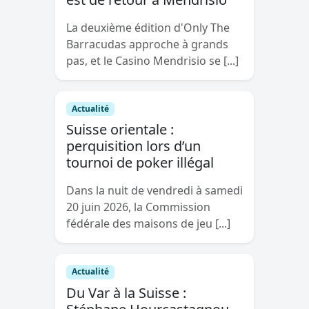
La deuxième édition d'Only The
Barracudas approche à grands
pas, et le Casino Mendrisio se [...]
Actualité
Suisse orientale :
perquisition lors d’un
tournoi de poker illégal
Dans la nuit de vendredi à samedi
20 juin 2026, la Commission
fédérale des maisons de jeu [...]
Actualité
Du Var à la Suisse :