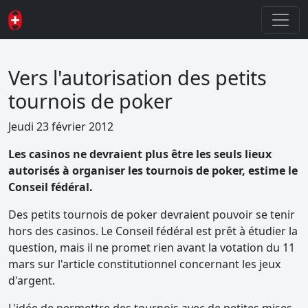
Vers l'autorisation des petits
tournois de poker
Jeudi 23 février 2012
Les casinos ne devraient plus être les seuls lieux
autorisés à organiser les tournois de poker, estime le
Conseil fédéral.
Des petits tournois de poker devraient pouvoir se tenir
hors des casinos. Le Conseil fédéral est prêt à étudier la
question, mais il ne promet rien avant la votation du 11
mars sur l'article constitutionnel concernant les jeux
d'argent.