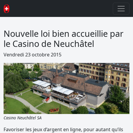
Nouvelle loi bien accueillie par
le Casino de Neuchâtel
Vendredi 23 octobre 2015
Casino Neuchâtel SA
Favoriser les jeux d’argent en ligne, pour autant qu’ils