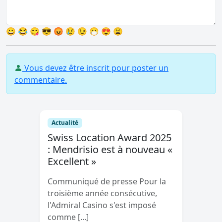
😀
😂
😋
😎
😡
😢
😉
😷
😍
😩
Vous devez être inscrit pour poster un
commentaire.
Actualité
Swiss Location Award 2025
: Mendrisio est à nouveau «
Excellent »
Communiqué de presse Pour la
troisième année consécutive,
l'Admiral Casino s'est imposé
comme [...]