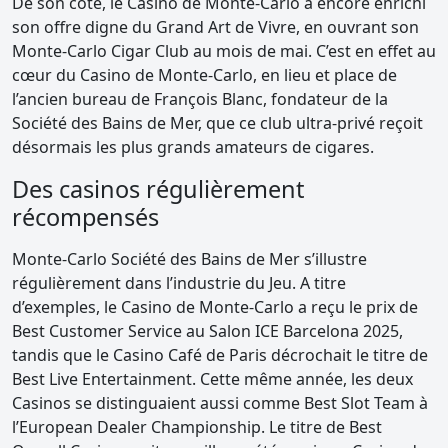
De son côté, le Casino de Monte-Carlo a encore enrichi
son offre digne du Grand Art de Vivre, en ouvrant son
Monte-Carlo Cigar Club au mois de mai. C’est en effet au
cœur du Casino de Monte-Carlo, en lieu et place de
l’ancien bureau de François Blanc, fondateur de la
Société des Bains de Mer, que ce club ultra-privé reçoit
désormais les plus grands amateurs de cigares.
Des casinos régulièrement
récompensés
Monte-Carlo Société des Bains de Mer s’illustre
régulièrement dans l’industrie du Jeu. A titre
d’exemples, le Casino de Monte-Carlo a reçu le prix de
Best Customer Service au Salon ICE Barcelona 2025,
tandis que le Casino Café de Paris décrochait le titre de
Best Live Entertainment. Cette même année, les deux
Casinos se distinguaient aussi comme Best Slot Team à
l’European Dealer Championship. Le titre de Best