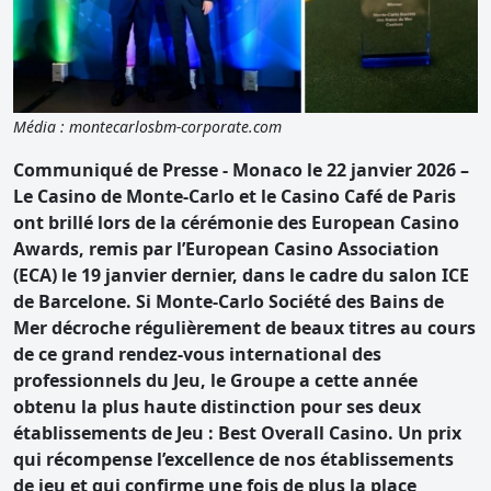
Média : montecarlosbm-corporate.com
Communiqué de Presse - Monaco le 22 janvier 2026 –
Le Casino de Monte-Carlo et le Casino Café de Paris
ont brillé lors de la cérémonie des European Casino
Awards, remis par l’European Casino Association
(ECA) le 19 janvier dernier, dans le cadre du salon ICE
de Barcelone. Si Monte-Carlo Société des Bains de
Mer décroche régulièrement de beaux titres au cours
de ce grand rendez-vous international des
professionnels du Jeu, le Groupe a cette année
obtenu la plus haute distinction pour ses deux
établissements de Jeu : Best Overall Casino. Un prix
qui récompense l’excellence de nos établissements
de jeu et qui confirme une fois de plus la place