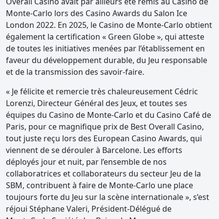
Overall Casino avait par ailleurs été remis au Casino de
Monte-Carlo lors des Casino Awards du Salon Ice
London 2022. En 2025, le Casino de Monte-Carlo obtient
également la certification « Green Globe », qui atteste
de toutes les initiatives menées par l’établissement en
faveur du développement durable, du Jeu responsable
et de la transmission des savoir-faire.
« Je félicite et remercie très chaleureusement Cédric
Lorenzi, Directeur Général des Jeux, et toutes ses
équipes du Casino de Monte-Carlo et du Casino Café de
Paris, pour ce magnifique prix de Best Overall Casino,
tout juste reçu lors des European Casino Awards, qui
viennent de se dérouler à Barcelone. Les efforts
déployés jour et nuit, par l’ensemble de nos
collaboratrices et collaborateurs du secteur Jeu de la
SBM, contribuent à faire de Monte-Carlo une place
toujours forte du Jeu sur la scène internationale », s’est
réjoui Stéphane Valeri, Président-Délégué de