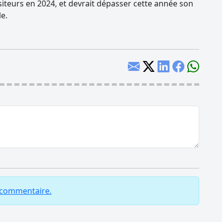
isiteurs en 2024, et devrait dépasser cette année son
e.
n commentaire.