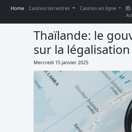
Home
Casinos terrestres
Casinos en ligne
Ac
Thaïlande: le go
sur la légalisatio
Mercredi 15 janvier 2025