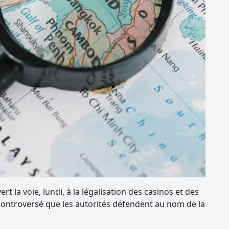
 la voie, lundi, à la légalisation des casinos et des
 controversé que les autorités défendent au nom de la