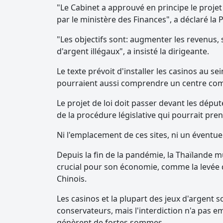
"Le Cabinet a approuvé en principe le proje
par le ministère des Finances", a déclaré l
"Les objectifs sont: augmenter les revenus, s
d'argent illégaux", a insisté la dirigeante.
Le texte prévoit d'installer les casinos au s
pourraient aussi comprendre un centre comm
Le projet de loi doit passer devant les dép
de la procédure législative qui pourrait pre
Ni l'emplacement de ces sites, ni un éventue
Depuis la fin de la pandémie, la Thaïlande mul
crucial pour son économie, comme la levée de
Chinois.
Les casinos et la plupart des jeux d'argent 
conservateurs, mais l'interdiction n'a pas 
génèrent de fortes sommes.