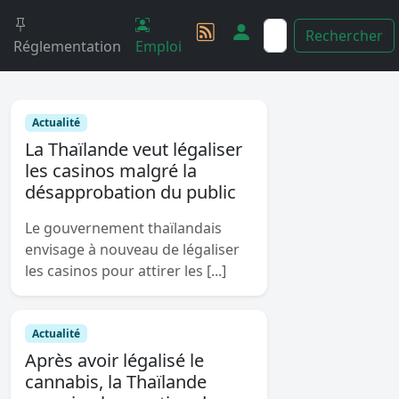
Rechercher
Réglementation
Emploi
Actualité
La Thaïlande veut légaliser
les casinos malgré la
désapprobation du public
Le gouvernement thaïlandais
envisage à nouveau de légaliser
les casinos pour attirer les [...]
Actualité
Après avoir légalisé le
cannabis, la Thaïlande