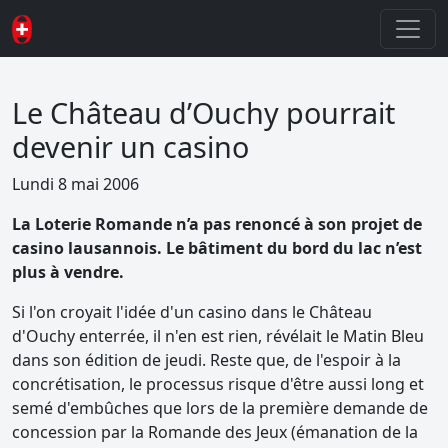
Le Château d’Ouchy pourrait
devenir un casino
Lundi 8 mai 2006
La Loterie Romande n’a pas renoncé à son projet de
casino lausannois. Le bâtiment du bord du lac n’est
plus à vendre.
Si l'on croyait l'idée d'un casino dans le Château
d'Ouchy enterrée, il n'en est rien, révélait le Matin Bleu
dans son édition de jeudi. Reste que, de l'espoir à la
concrétisation, le processus risque d'être aussi long et
semé d'embûches que lors de la première demande de
concession par la Romande des Jeux (émanation de la