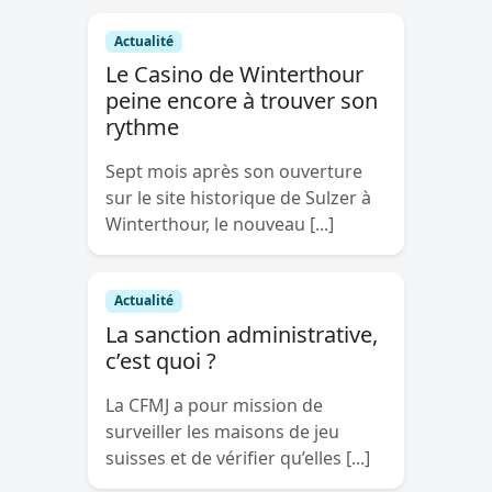
Actualité
Le Casino de Winterthour
peine encore à trouver son
rythme
Sept mois après son ouverture
sur le site historique de Sulzer à
Winterthour, le nouveau [...]
Actualité
La sanction administrative,
c’est quoi ?
La CFMJ a pour mission de
surveiller les maisons de jeu
suisses et de vérifier qu’elles [...]