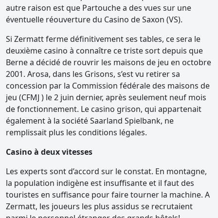
autre raison est que Partouche a des vues sur une
éventuelle réouverture du Casino de Saxon (VS).
Si Zermatt ferme définitivement ses tables, ce sera le
deuxième casino à connaître ce triste sort depuis que
Berne a décidé de rouvrir les maisons de jeu en octobre
2001. Arosa, dans les Grisons, s’est vu retirer sa
concession par la Commission fédérale des maisons de
jeu (CFMJ ) le 2 juin dernier, après seulement neuf mois
de fonctionnement. Le casino grison, qui appartenait
également à la société Saarland Spielbank, ne
remplissait plus les conditions légales.
Casino à deux vitesses
Les experts sont d’accord sur le constat. En montagne,
la population indigène est insuffisante et il faut des
touristes en suffisance pour faire tourner la machine. A
Zermatt, les joueurs les plus assidus se recrutaient