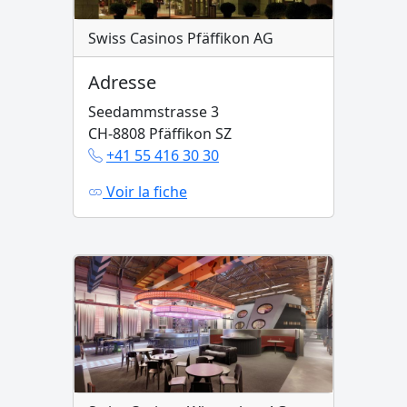
Swiss Casinos Pfäffikon AG
Adresse
Seedammstrasse 3
CH-8808 Pfäffikon SZ
+41 55 416 30 30
Voir la fiche