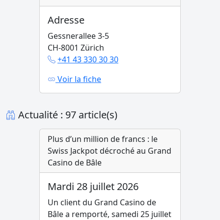
Adresse
Gessnerallee 3-5
CH-8001 Zürich
+41 43 330 30 30
Voir la fiche
Actualité : 97 article(s)
Plus d’un million de francs : le
Swiss Jackpot décroché au Grand
Casino de Bâle
Mardi 28 juillet 2026
Un client du Grand Casino de
Bâle a remporté, samedi 25 juillet