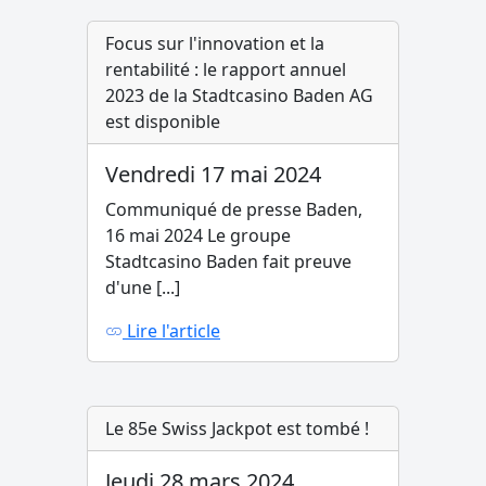
Focus sur l'innovation et la
rentabilité : le rapport annuel
2023 de la Stadtcasino Baden AG
est disponible
Vendredi 17 mai 2024
Communiqué de presse Baden,
16 mai 2024 Le groupe
Stadtcasino Baden fait preuve
d'une [...]
Lire l'article
Le 85e Swiss Jackpot est tombé !
Jeudi 28 mars 2024