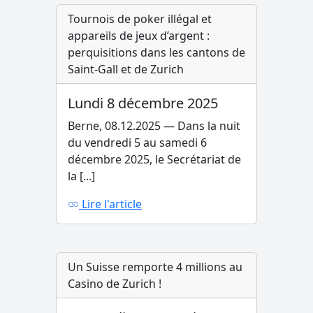
Tournois de poker illégal et
appareils de jeux d’argent :
perquisitions dans les cantons de
Saint-Gall et de Zurich
Lundi 8 décembre 2025
Berne, 08.12.2025 — Dans la nuit
du vendredi 5 au samedi 6
décembre 2025, le Secrétariat de
la [...]
Lire l'article
Un Suisse remporte 4 millions au
Casino de Zurich !