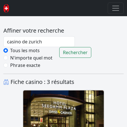
Affiner votre recherche
Password
Tous les mots
Rechercher
N'importe quel mot
Phrase exacte
Fiche casino : 3 résultats