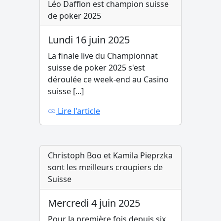
Léo Dafflon est champion suisse
de poker 2025
Lundi 16 juin 2025
La finale live du Championnat
suisse de poker 2025 s'est
déroulée ce week-end au Casino
suisse [...]
Lire l'article
Christoph Boo et Kamila Pieprzka
sont les meilleurs croupiers de
Suisse
Mercredi 4 juin 2025
Pour la première fois depuis six