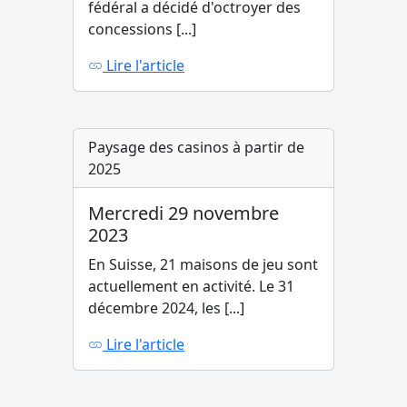
fédéral a décidé d'octroyer des
concessions [...]
Lire l'article
Paysage des casinos à partir de
2025
Mercredi 29 novembre
2023
En Suisse, 21 maisons de jeu sont
actuellement en activité. Le 31
décembre 2024, les [...]
Lire l'article