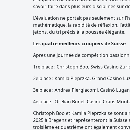
savoir-faire dans plusieurs disciplines sur de
L'évaluation ne portait pas seulement sur l
mathématique, la rapidité de réflexion, l'at
jetons, du tri précis à la poussée élégante.
Les quatre meilleurs croupiers de Suisse
Après une journée de compétition passionnan
1re place : Christoph Boo, Swiss Casino Zuri
2e place : Kamila Pieprzka, Grand Casino Lu
3e place : Andrea Piergiacomi, Casinò Luga
4e place : Orélian Bonel, Casino Crans Mont
Christoph Boo et Kamila Pieprzka se sont ai
2025 à Bregenz et représenteront la Suisse a
troisième et quatrième ont également conva