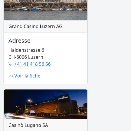
Grand Casino Luzern AG
Adresse
Haldenstrasse 6
CH-6006 Luzern
+41 41 418 56 56
Voir la fiche
Casinò Lugano SA