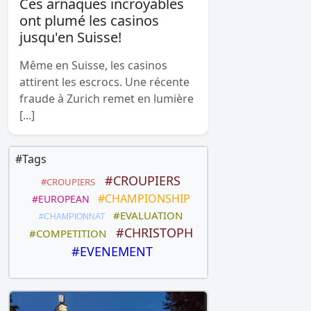
Ces arnaques incroyables
ont plumé les casinos
jusqu'en Suisse!
Même en Suisse, les casinos
attirent les escrocs. Une récente
fraude à Zurich remet en lumière
[...]
#Tags
#CROUPIERS
#CROUPIERS
#CHAMPIONSHIP
#EUROPEAN
#EVALUATION
#CHAMPIONNAT
#CHRISTOPH
#COMPETITION
#EVENEMENT