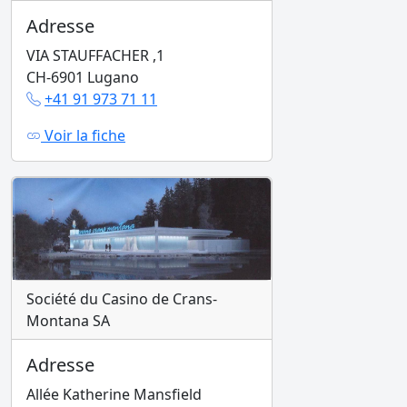
Adresse
VIA STAUFFACHER ,1
CH-6901 Lugano
+41 91 973 71 11
Voir la fiche
Société du Casino de Crans-
Montana SA
Adresse
Allée Katherine Mansfield