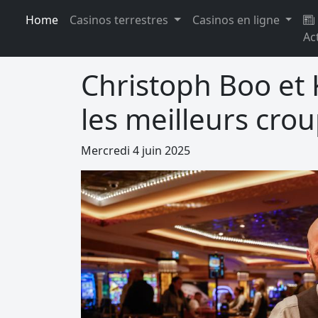
Home
Casinos terrestres
Casinos en ligne
Ac
Christoph Boo et 
les meilleurs crou
Mercredi 4 juin 2025