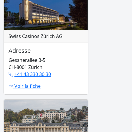
Swiss Casinos Zürich AG
Adresse
Gessnerallee 3-5
CH-8001 Zürich
+41 43 330 30 30
Voir la fiche