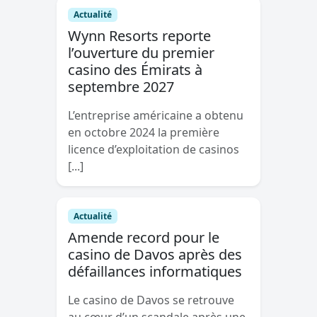
Actualité
Wynn Resorts reporte
l’ouverture du premier
casino des Émirats à
septembre 2027
L’entreprise américaine a obtenu
en octobre 2024 la première
licence d’exploitation de casinos
[...]
Actualité
Amende record pour le
casino de Davos après des
défaillances informatiques
Le casino de Davos se retrouve
au cœur d’un scandale après une