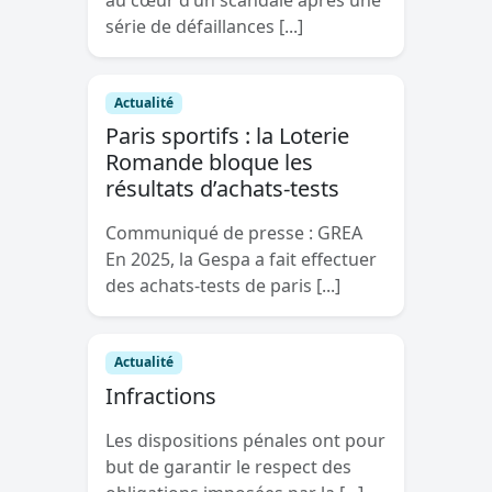
série de défaillances [...]
Actualité
Paris sportifs : la Loterie
Romande bloque les
résultats d’achats-tests
Communiqué de presse : GREA
En 2025, la Gespa a fait effectuer
des achats-tests de paris [...]
Actualité
Infractions
Les dispositions pénales ont pour
but de garantir le respect des