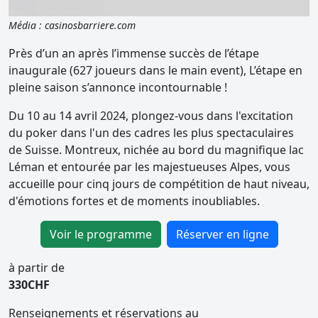
Média : casinosbarriere.com
Près d’un an après l’immense succès de l’étape
inaugurale (627 joueurs dans le main event), L’étape en
pleine saison s’annonce incontournable !
Du 10 au 14 avril 2024, plongez-vous dans l'excitation
du poker dans l'un des cadres les plus spectaculaires
de Suisse. Montreux, nichée au bord du magnifique lac
Léman et entourée par les majestueuses Alpes, vous
accueille pour cinq jours de compétition de haut niveau,
d'émotions fortes et de moments inoubliables.
Voir le programme
Réserver en ligne
à partir de
330CHF
Renseignements et réservations au