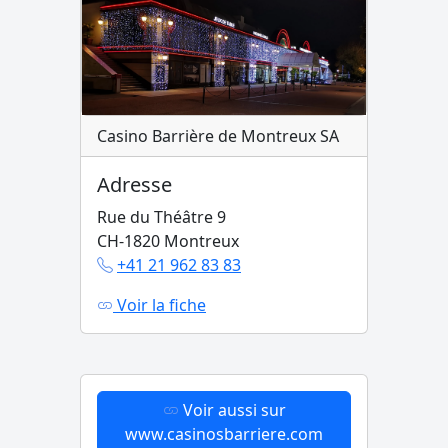
Casino Barrière de Montreux SA
Adresse
Rue du Théâtre 9
CH-1820 Montreux
+41 21 962 83 83
Voir la fiche
Voir aussi sur
www.casinosbarriere.com