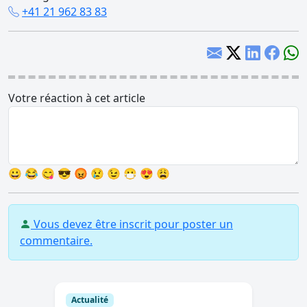
+41 21 962 83 83
Votre réaction à cet article
😀
😂
😋
😎
😡
😢
😉
😷
😍
😩
Vous devez être inscrit pour poster un
commentaire.
Actualité