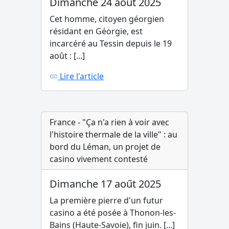
Dimanche 24 aoűt 2025
Cet homme, citoyen géorgien
résidant en Géorgie, est
incarcéré au Tessin depuis le 19
août : [...]
Lire l'article
France - "Ça n'a rien à voir avec
l'histoire thermale de la ville" : au
bord du Léman, un projet de
casino vivement contesté
Dimanche 17 aoűt 2025
La première pierre d'un futur
casino a été posée à Thonon-les-
Bains (Haute-Savoie), fin juin. [...]