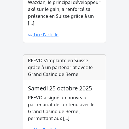
Wazdan, le principal développeur
axé sur le gain, a renforcé sa
présence en Suisse grâce à un
[...]
Lire l'article
REEVO s'implante en Suisse
grâce à un partenariat avec le
Grand Casino de Berne
Samedi 25 octobre 2025
REEVO a signé un nouveau
partenariat de contenu avec le
Grand Casino de Berne ,
permettant aux [...]