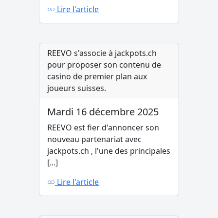
Lire l'article
REEVO s'associe à jackpots.ch
pour proposer son contenu de
casino de premier plan aux
joueurs suisses.
Mardi 16 décembre 2025
REEVO est fier d'annoncer son
nouveau partenariat avec
jackpots.ch , l'une des principales
[...]
Lire l'article