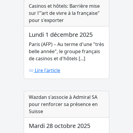
Casinos et hôtels: Barrière mise
sur l'"art de vivre à la française"
pour s'exporter
Lundi 1 décembre 2025
Paris (AFP) – Au terme d'une "très
belle année", le groupe français
de casinos et d'hôtels [...]
Lire l'article
Wazdan s'associe à Admiral SA
pour renforcer sa présence en
Suisse
Mardi 28 octobre 2025