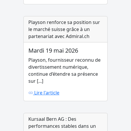
Playson renforce sa position sur
le marché suisse grâce à un
partenariat avec Admiral.ch
Mardi 19 mai 2026
Playson, fournisseur reconnu de
divertissement numérique,
continue d’étendre sa présence
sur [...]
Lire l'article
Kursaal Bern AG : Des
performances stables dans un