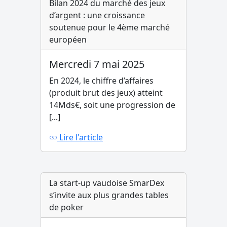
Bilan 2024 du marché des jeux
d’argent : une croissance
soutenue pour le 4ème marché
européen
Mercredi 7 mai 2025
En 2024, le chiffre d’affaires
(produit brut des jeux) atteint
14Mds€, soit une progression de
[...]
Lire l'article
La start-up vaudoise SmarDex
s’invite aux plus grandes tables
de poker