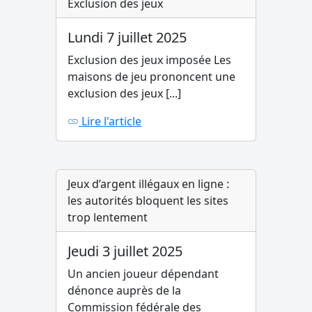
Exclusion des jeux
Lundi 7 juillet 2025
Exclusion des jeux imposée Les
maisons de jeu prononcent une
exclusion des jeux [...]
Lire l'article
Jeux d’argent illégaux en ligne :
les autorités bloquent les sites
trop lentement
Jeudi 3 juillet 2025
Un ancien joueur dépendant
dénonce auprès de la
Commission fédérale des