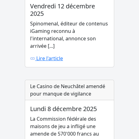
Vendredi 12 décembre
2025
Spinomenal, éditeur de contenus
iGaming reconnu à
l'international, annonce son
arrivée [...]
Lire l'article
Le Casino de Neuchâtel amendé
pour manque de vigilance
Lundi 8 décembre 2025
La Commission fédérale des
maisons de jeu a infligé une
amende de 570'000 francs au