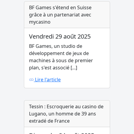
BF Games s'étend en Suisse
grâce à un partenariat avec
mycasino
Vendredi 29 aoűt 2025
BF Games, un studio de
développement de jeux de
machines à sous de premier
plan, s'est associé [...]
Lire l'article
Tessin : Escroquerie au casino de
Lugano, un homme de 39 ans
extradé de France