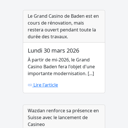
Le Grand Casino de Baden est en
cours de rénovation, mais
restera ouvert pendant toute la
durée des travaux.
Lundi 30 mars 2026
À partir de mi-2026, le Grand
Casino Baden fera l'objet d'une
importante modernisation. [...]
Lire l'article
Wazdan renforce sa présence en
Suisse avec le lancement de
Casineo