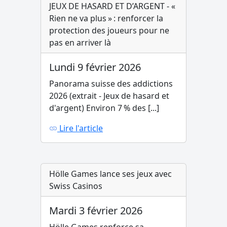
JEUX DE HASARD ET D’ARGENT - «
Rien ne va plus » : renforcer la
protection des joueurs pour ne
pas en arriver là
Lundi 9 février 2026
Panorama suisse des addictions
2026 (extrait - Jeux de hasard et
d'argent) Environ 7 % des [...]
Lire l'article
Hölle Games lance ses jeux avec
Swiss Casinos
Mardi 3 février 2026