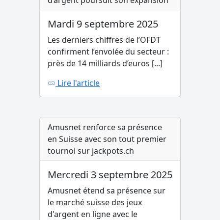
d’argent poursuit son expansion
Mardi 9 septembre 2025
Les derniers chiffres de l’OFDT
confirment l’envolée du secteur :
près de 14 milliards d’euros [...]
Lire l'article
Amusnet renforce sa présence
en Suisse avec son tout premier
tournoi sur jackpots.ch
Mercredi 3 septembre 2025
Amusnet étend sa présence sur
le marché suisse des jeux
d'argent en ligne avec le