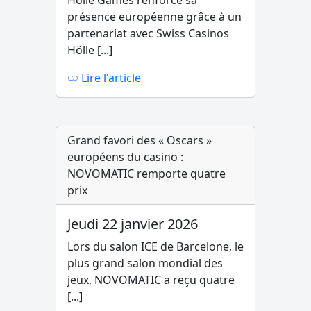
Hölle Games renforce sa
présence européenne grâce à un
partenariat avec Swiss Casinos
Hölle [...]
Lire l'article
Grand favori des « Oscars »
européens du casino :
NOVOMATIC remporte quatre
prix
Jeudi 22 janvier 2026
Lors du salon ICE de Barcelone, le
plus grand salon mondial des
jeux, NOVOMATIC a reçu quatre
[...]