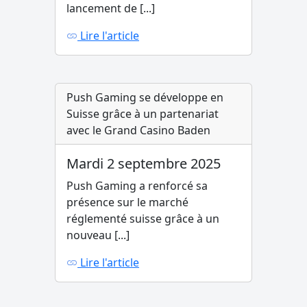
lancement de [...]
Lire l'article
Push Gaming se développe en
Suisse grâce à un partenariat
avec le Grand Casino Baden
Mardi 2 septembre 2025
Push Gaming a renforcé sa
présence sur le marché
réglementé suisse grâce à un
nouveau [...]
Lire l'article