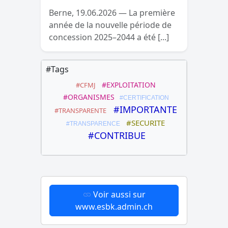
Berne, 19.06.2026 — La première
année de la nouvelle période de
concession 2025–2044 a été [...]
#Tags
#EXPLOITATION
#CFMJ
#ORGANISMES
#CERTIFICATION
#IMPORTANTE
#TRANSPARENTE
#SECURITE
#TRANSPARENCE
#CONTRIBUE
Voir aussi sur
www.esbk.admin.ch