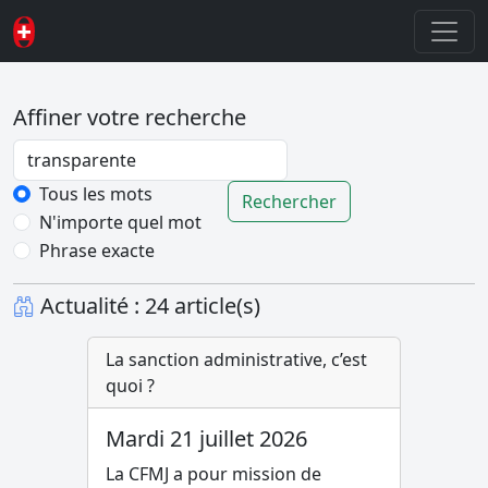
Affiner votre recherche
Password
Tous les mots
Rechercher
N'importe quel mot
Phrase exacte
Actualité : 24 article(s)
La sanction administrative, c’est
quoi ?
Mardi 21 juillet 2026
La CFMJ a pour mission de