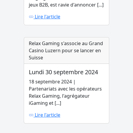
jeux B2B, est ravie d'annoncer [...]
Lire l'article
Relax Gaming s'associe au Grand
Casino Luzern pour se lancer en
Suisse
Lundi 30 septembre 2024
18 septembre 2024 |
Partenariats avec les opérateurs
Relax Gaming, l'agrégateur
iGaming et [...]
Lire l'article