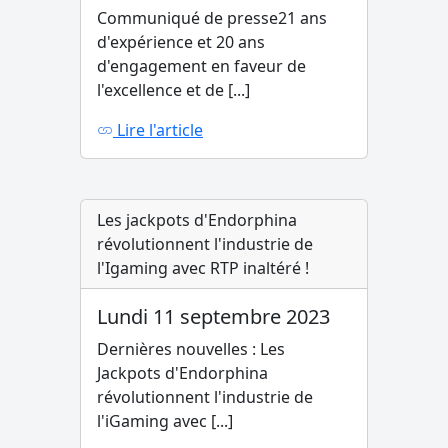
Communiqué de presse21 ans
d'expérience et 20 ans
d'engagement en faveur de
l'excellence et de [...]
Lire l'article
Les jackpots d'Endorphina
révolutionnent l'industrie de
l'Igaming avec RTP inaltéré !
Lundi 11 septembre 2023
Dernières nouvelles : Les
Jackpots d'Endorphina
révolutionnent l'industrie de
l'iGaming avec [...]