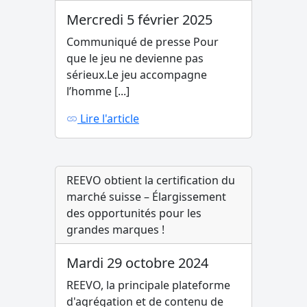
Mercredi 5 février 2025
Communiqué de presse Pour
que le jeu ne devienne pas
sérieux.Le jeu accompagne
l’homme [...]
Lire l'article
REEVO obtient la certification du
marché suisse – Élargissement
des opportunités pour les
grandes marques !
Mardi 29 octobre 2024
REEVO, la principale plateforme
d'agrégation et de contenu de