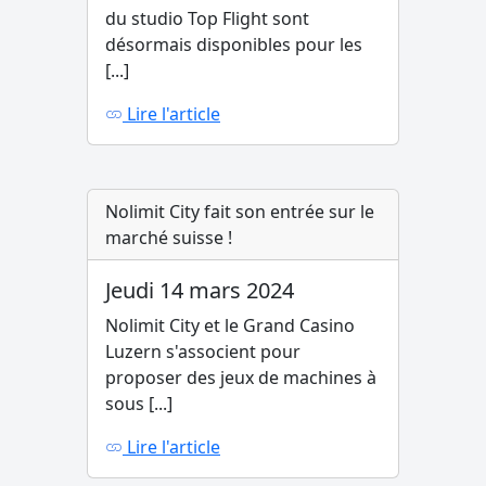
du studio Top Flight sont
désormais disponibles pour les
[...]
Lire l'article
Nolimit City fait son entrée sur le
marché suisse !
Jeudi 14 mars 2024
Nolimit City et le Grand Casino
Luzern s'associent pour
proposer des jeux de machines à
sous [...]
Lire l'article