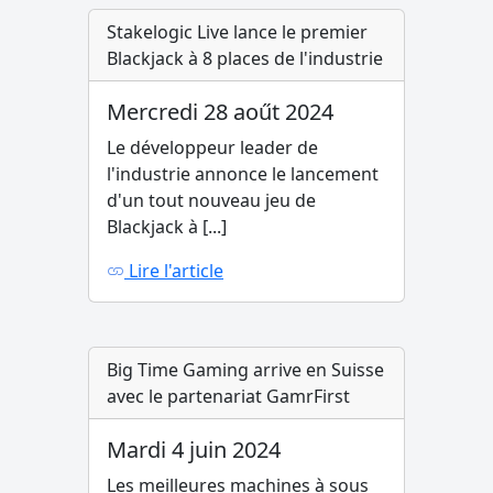
Stakelogic Live lance le premier
Blackjack à 8 places de l'industrie
Mercredi 28 aoűt 2024
Le développeur leader de
l'industrie annonce le lancement
d'un tout nouveau jeu de
Blackjack à [...]
Lire l'article
Big Time Gaming arrive en Suisse
avec le partenariat GamrFirst
Mardi 4 juin 2024
Les meilleures machines à sous