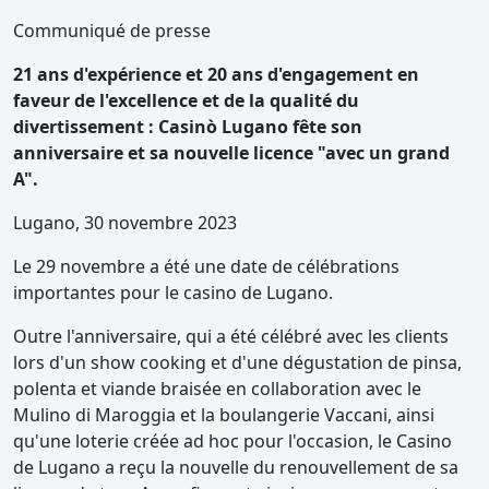
Communiqué de presse
21 ans d'expérience et 20 ans d'engagement en
faveur de l'excellence et de la qualité du
divertissement : Casinò Lugano fête son
anniversaire et sa nouvelle licence "avec un grand
A".
Lugano, 30 novembre 2023
Le 29 novembre a été une date de célébrations
importantes pour le casino de Lugano.
Outre l'anniversaire, qui a été célébré avec les clients
lors d'un show cooking et d'une dégustation de pinsa,
polenta et viande braisée en collaboration avec le
Mulino di Maroggia et la boulangerie Vaccani, ainsi
qu'une loterie créée ad hoc pour l'occasion, le Casino
de Lugano a reçu la nouvelle du renouvellement de sa