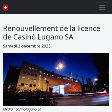
Renouvellement de la licence
de Casinò Lugano SA
Samedi 2 décembre 2023
Média : casinolugano.ch