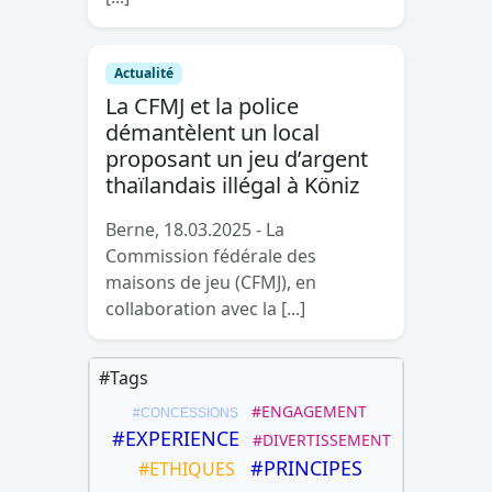
Actualité
La CFMJ et la police
démantèlent un local
proposant un jeu d’argent
thaïlandais illégal à Köniz
Berne, 18.03.2025 - La
Commission fédérale des
maisons de jeu (CFMJ), en
collaboration avec la [...]
#Tags
#ENGAGEMENT
#CONCESSIONS
#EXPERIENCE
#DIVERTISSEMENT
#PRINCIPES
#ETHIQUES