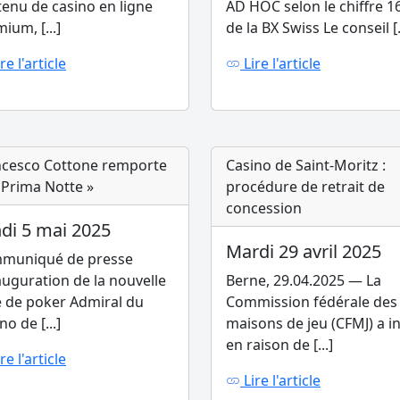
enu de casino en ligne
AD HOC selon le chiffre 1
ium, [...]
de la BX Swiss Le conseil [.
re l'article
Lire l'article
ncesco Cottone remporte
Casino de Saint-Moritz :
 Prima Notte »
procédure de retrait de
concession
di 5 mai 2025
Mardi 29 avril 2025
muniqué de presse
auguration de la nouvelle
Berne, 29.04.2025 — La
e de poker Admiral du
Commission fédérale des
no de [...]
maisons de jeu (CFMJ) a ini
en raison de [...]
re l'article
Lire l'article