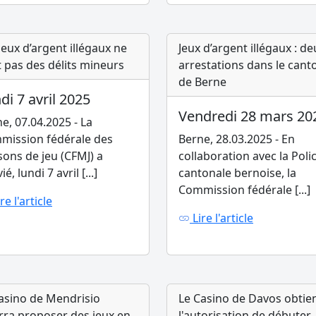
jeux d’argent illégaux ne
Jeux d’argent illégaux : de
 pas des délits mineurs
arrestations dans le cant
de Berne
di 7 avril 2025
Vendredi 28 mars 20
e, 07.04.2025 - La
mission fédérale des
Berne, 28.03.2025 - En
ons de jeu (CFMJ) a
collaboration avec la Poli
é, lundi 7 avril [...]
cantonale bernoise, la
Commission fédérale [...]
re l'article
Lire l'article
asino de Mendrisio
Le Casino de Davos obtie
rra proposer des jeux en
l'autorisation de débuter