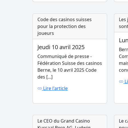
Code des casinos suisses
Les 
pour la protection des
sont
joueurs
Lun
Jeudi 10 avril 2025
Bern
Communiqué de presse -
Com
Fédération Suisse des casinos
mais
Berne, le 10 avril 2025 Code
convi
des [...]
Li
Lire l'article
Le CEO du Grand Casino
Le c
Kursaal Bern AG, Ludwig
pou