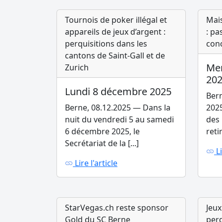
Tournois de poker illégal et
Mais
appareils de jeux d’argent :
: pa
perquisitions dans les
conc
cantons de Saint-Gall et de
Mer
Zurich
20
Lundi 8 décembre 2025
Bern
Berne, 08.12.2025 — Dans la
2025
nuit du vendredi 5 au samedi
des 
6 décembre 2025, le
retir
Secrétariat de la [...]
Li
Lire l'article
StarVegas.ch reste sponsor
Jeux
Gold du SC Berne
per