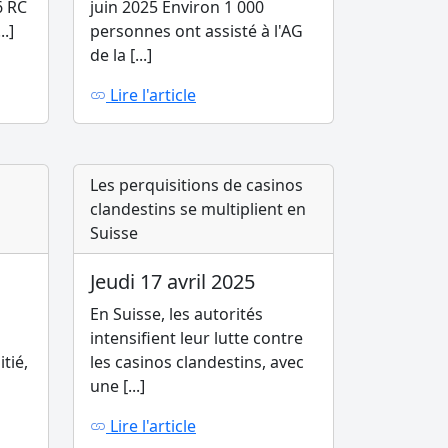
6 RC
juin 2025 Environ 1 000
..]
personnes ont assisté à l'AG
de la [...]
Lire l'article
Les perquisitions de casinos
clandestins se multiplient en
Suisse
Jeudi 17 avril 2025
En Suisse, les autorités
intensifient leur lutte contre
tié,
les casinos clandestins, avec
une [...]
Lire l'article