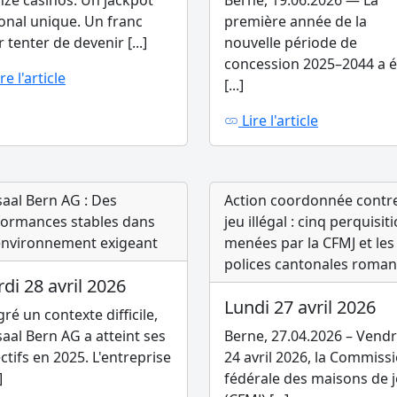
ze casinos. Un jackpot
Berne, 19.06.2026 — La
onal unique. Un franc
première année de la
 tenter de devenir [...]
nouvelle période de
concession 2025–2044 a é
re l'article
[...]
Lire l'article
aal Bern AG : Des
Action coordonnée contre
formances stables dans
jeu illégal : cinq perquisit
environnement exigeant
menées par la CFMJ et les
polices cantonales roma
di 28 avril 2026
Lundi 27 avril 2026
ré un contexte difficile,
aal Bern AG a atteint ses
Berne, 27.04.2026 – Vendr
ctifs en 2025. L'entreprise
24 avril 2026, la Commiss
]
fédérale des maisons de 