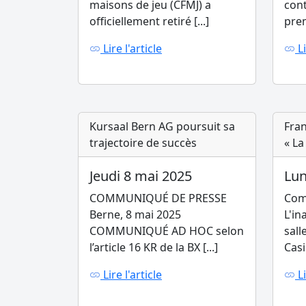
maisons de jeu (CFMJ) a
cont
officiellement retiré [...]
prem
Lire l'article
Li
Kursaal Bern AG poursuit sa
Fra
trajectoire de succès
« La
Jeudi 8 mai 2025
Lun
COMMUNIQUÉ DE PRESSE
Com
Berne, 8 mai 2025
L'in
COMMUNIQUÉ AD HOC selon
sall
l’article 16 KR de la BX [...]
Casi
Lire l'article
Li