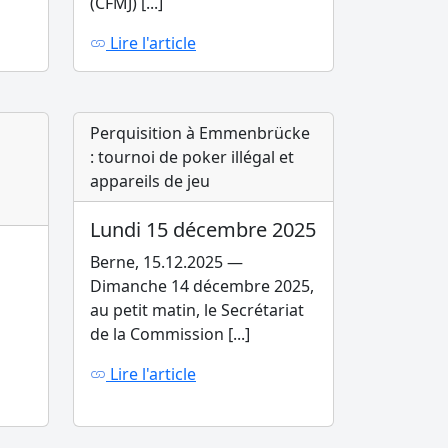
(CFMJ) [...]
Lire l'article
Perquisition à Emmenbrücke
: tournoi de poker illégal et
appareils de jeu
Lundi 15 décembre 2025
Berne, 15.12.2025 —
Dimanche 14 décembre 2025,
au petit matin, le Secrétariat
de la Commission [...]
Lire l'article