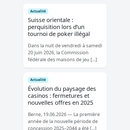
Actualité
Suisse orientale :
perquisition lors d’un
tournoi de poker illégal
Dans la nuit de vendredi à samedi
20 juin 2026, la Commission
fédérale des maisons de jeu [...]
Actualité
Évolution du paysage des
casinos : fermetures et
nouvelles offres en 2025
Berne, 19.06.2026 — La première
année de la nouvelle période de
concession 2025–2044 a été [...]