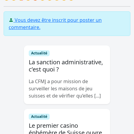
Vous devez être inscrit pour poster un
commentaire.
Actualité
La sanction administrative,
c’est quoi ?
La CFMJ a pour mission de
surveiller les maisons de jeu
suisses et de vérifier qu’elles [...]
Actualité
Le premier casino
éphémère de Suisse ouvre