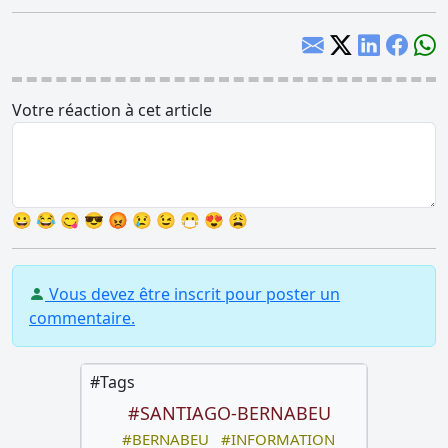
Votre réaction à cet article
😀
😂
😋
😎
😡
😢
😉
😷
😍
😩
Vous devez être inscrit pour poster un
commentaire.
#Tags
#SANTIAGO-BERNABEU
#BERNABEU
#INFORMATION