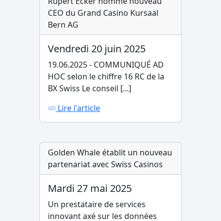
Rupert Ecker nommé nouveau
CEO du Grand Casino Kursaal
Bern AG
Vendredi 20 juin 2025
19.06.2025 - COMMUNIQUÉ AD
HOC selon le chiffre 16 RC de la
BX Swiss Le conseil [...]
Lire l'article
Golden Whale établit un nouveau
partenariat avec Swiss Casinos
Mardi 27 mai 2025
Un prestataire de services
innovant axé sur les données