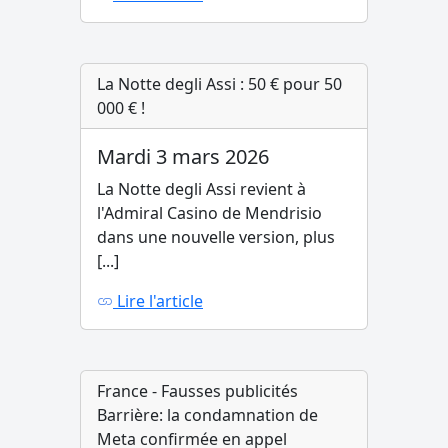
La Notte degli Assi : 50 € pour 50
000 € !
Mardi 3 mars 2026
La Notte degli Assi revient à
l'Admiral Casino de Mendrisio
dans une nouvelle version, plus
[...]
Lire l'article
France - Fausses publicités
Barrière: la condamnation de
Meta confirmée en appel