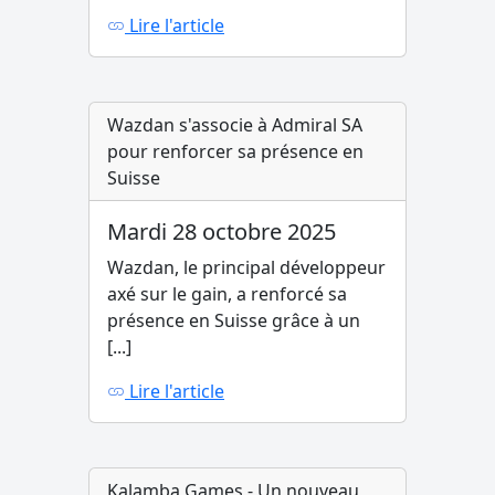
Lire l'article
Wazdan s'associe à Admiral SA
pour renforcer sa présence en
Suisse
Mardi 28 octobre 2025
Wazdan, le principal développeur
axé sur le gain, a renforcé sa
présence en Suisse grâce à un
[...]
Lire l'article
Kalamba Games - Un nouveau