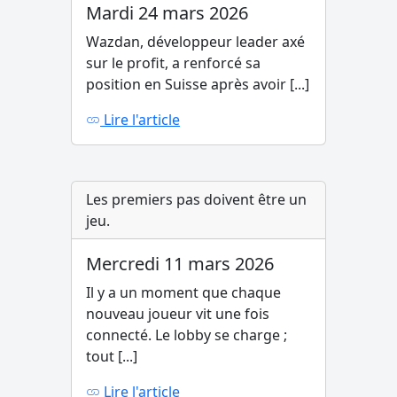
Mardi 24 mars 2026
Wazdan, développeur leader axé
sur le profit, a renforcé sa
position en Suisse après avoir [...]
Lire l'article
Les premiers pas doivent être un
jeu.
Mercredi 11 mars 2026
Il y a un moment que chaque
nouveau joueur vit une fois
connecté. Le lobby se charge ;
tout [...]
Lire l'article