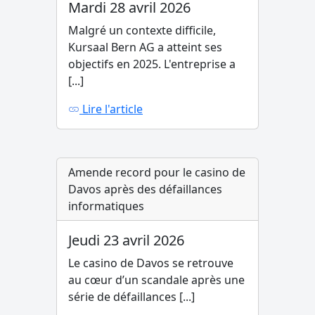
Mardi 28 avril 2026
Malgré un contexte difficile,
Kursaal Bern AG a atteint ses
objectifs en 2025. L'entreprise a
[...]
Lire l'article
Amende record pour le casino de
Davos après des défaillances
informatiques
Jeudi 23 avril 2026
Le casino de Davos se retrouve
au cœur d’un scandale après une
série de défaillances [...]