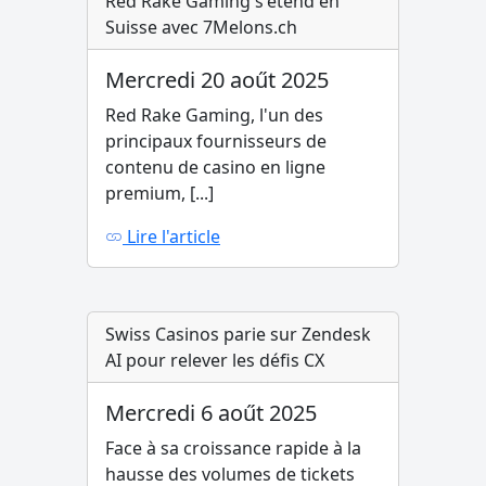
Red Rake Gaming s'étend en
Suisse avec 7Melons.ch
Mercredi 20 aoűt 2025
Red Rake Gaming, l'un des
principaux fournisseurs de
contenu de casino en ligne
premium, [...]
Lire l'article
Swiss Casinos parie sur Zendesk
AI pour relever les défis CX
Mercredi 6 aoűt 2025
Face à sa croissance rapide à la
hausse des volumes de tickets