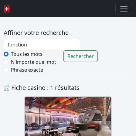
Affiner votre recherche
Password
Tous les mots
Rechercher
N'importe quel mot
Phrase exacte
Fiche casino : 1 résultats