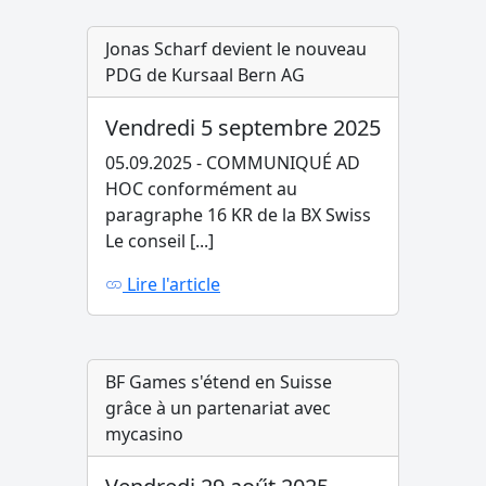
Jonas Scharf devient le nouveau
PDG de Kursaal Bern AG
Vendredi 5 septembre 2025
05.09.2025 - COMMUNIQUÉ AD
HOC conformément au
paragraphe 16 KR de la BX Swiss
Le conseil [...]
Lire l'article
BF Games s'étend en Suisse
grâce à un partenariat avec
mycasino