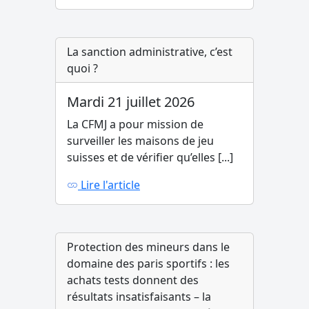
La sanction administrative, c’est
quoi ?
Mardi 21 juillet 2026
La CFMJ a pour mission de
surveiller les maisons de jeu
suisses et de vérifier qu’elles [...]
Lire l'article
Protection des mineurs dans le
domaine des paris sportifs : les
achats tests donnent des
résultats insatisfaisants – la