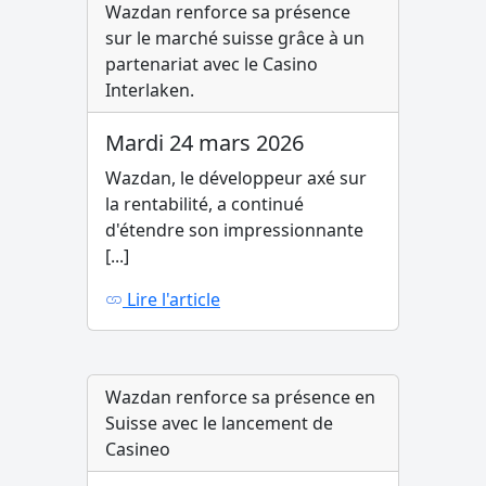
Wazdan renforce sa présence
sur le marché suisse grâce à un
partenariat avec le Casino
Interlaken.
Mardi 24 mars 2026
Wazdan, le développeur axé sur
la rentabilité, a continué
d'étendre son impressionnante
[...]
Lire l'article
Wazdan renforce sa présence en
Suisse avec le lancement de
Casineo