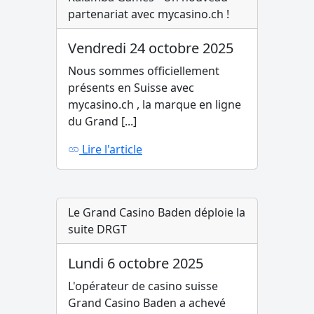
partenariat avec mycasino.ch !
Vendredi 24 octobre 2025
Nous sommes officiellement
présents en Suisse avec
mycasino.ch , la marque en ligne
du Grand [...]
Lire l'article
Le Grand Casino Baden déploie la
suite DRGT
Lundi 6 octobre 2025
L'opérateur de casino suisse
Grand Casino Baden a achevé