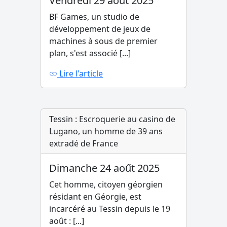
Vendredi 29 aoűt 2025
BF Games, un studio de
développement de jeux de
machines à sous de premier
plan, s'est associé [...]
Lire l'article
Tessin : Escroquerie au casino de
Lugano, un homme de 39 ans
extradé de France
Dimanche 24 aoűt 2025
Cet homme, citoyen géorgien
résidant en Géorgie, est
incarcéré au Tessin depuis le 19
août : [...]