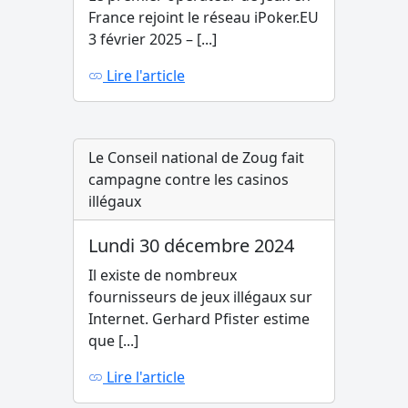
France rejoint le réseau iPoker.EU
3 février 2025 – [...]
Lire l'article
Le Conseil national de Zoug fait
campagne contre les casinos
illégaux
Lundi 30 décembre 2024
Il existe de nombreux
fournisseurs de jeux illégaux sur
Internet. Gerhard Pfister estime
que [...]
Lire l'article