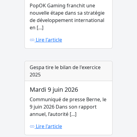
PopOK Gaming franchit une
nouvelle étape dans sa stratégie
de développement international
en [...]
Lire l'article
Gespa tire le bilan de l'exercice
2025
Mardi 9 juin 2026
Communiqué de presse Berne, le
9 juin 2026 Dans son rapport
annuel, l’autorité [...]
Lire l'article