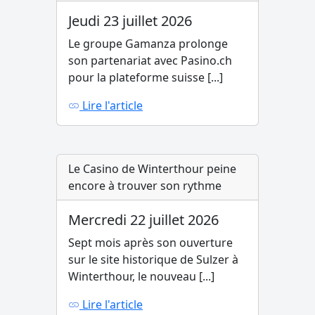
Jeudi 23 juillet 2026
Le groupe Gamanza prolonge
son partenariat avec Pasino.ch
pour la plateforme suisse [...]
Lire l'article
Le Casino de Winterthour peine
encore à trouver son rythme
Mercredi 22 juillet 2026
Sept mois après son ouverture
sur le site historique de Sulzer à
Winterthour, le nouveau [...]
Lire l'article