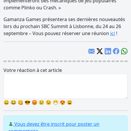
implémenteront des mécaniques de jeu populaires
comme Plinko ou Crash. »
Gamanza Games présentera ses dernières nouveautés
lors du prochain SBC Summit à Lisbonne, du 24 au 26
septembre – Vous pouvez réserver une réunion
ici
!
Votre réaction à cet article
😀
😂
😋
😎
😡
😢
😉
😷
😍
😩
Vous devez être inscrit pour poster un