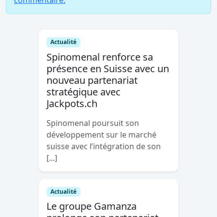
commentaire.
Actualité
Spinomenal renforce sa
présence en Suisse avec un
nouveau partenariat
stratégique avec
Jackpots.ch
Spinomenal poursuit son
développement sur le marché
suisse avec l’intégration de son
[...]
Actualité
Le groupe Gamanza