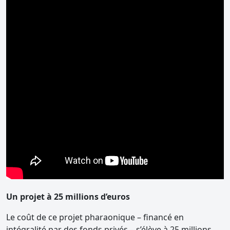
Un projet à 25 millions d’euros
Le coût de ce projet pharaonique – financé en
intégralité par des fonds privés – s’élève à 25 millions