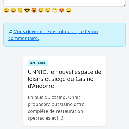
😀
😂
😋
😎
😡
😢
😉
😷
😍
😩
Vous devez être inscrit pour poster un
commentaire.
Actualité
UNNIC, le nouvel espace de
loisirs et siège du Casino
d’Andorre
En plus du casino, Unnic
proposera aussi une offre
complète de restauration,
spectacles et [...]