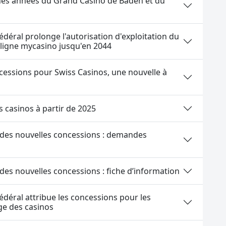
nes années du Grand Casino de Baden et du
déral prolonge l'autorisation d'exploitation du
 ligne mycasino jusqu'en 2044
essions pour Swiss Casinos, une nouvelle à
 casinos à partir de 2025
 des nouvelles concessions : demandes
des nouvelles concessions : fiche d’information
édéral attribue les concessions pour les
ge des casinos