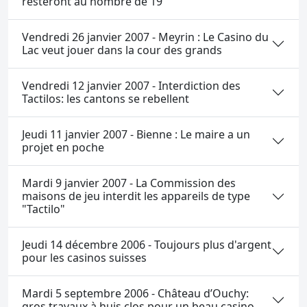
resteront au nombre de 19
Vendredi 26 janvier 2007 - Meyrin : Le Casino du
Lac veut jouer dans la cour des grands
Vendredi 12 janvier 2007 - Interdiction des
Tactilos: les cantons se rebellent
Jeudi 11 janvier 2007 - Bienne : Le maire a un
projet en poche
Mardi 9 janvier 2007 - La Commission des
maisons de jeu interdit les appareils de type
"Tactilo"
Jeudi 14 décembre 2006 - Toujours plus d'argent
pour les casinos suisses
Mardi 5 septembre 2006 - Château d’Ouchy:
gros travaux à huis clos pour un beau casino