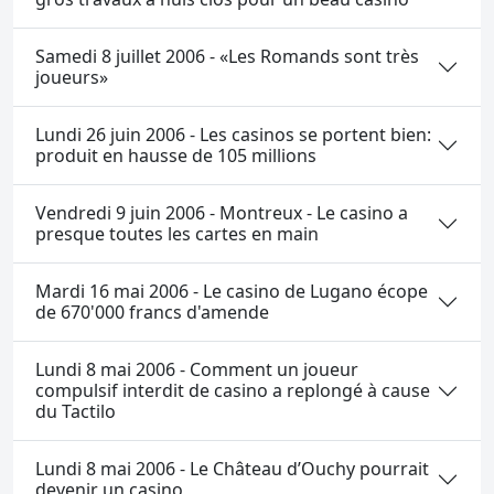
Samedi 8 juillet 2006 - «Les Romands sont très
joueurs»
Lundi 26 juin 2006 - Les casinos se portent bien:
produit en hausse de 105 millions
Vendredi 9 juin 2006 - Montreux - Le casino a
presque toutes les cartes en main
Mardi 16 mai 2006 - Le casino de Lugano écope
de 670'000 francs d'amende
Lundi 8 mai 2006 - Comment un joueur
compulsif interdit de casino a replongé à cause
du Tactilo
Lundi 8 mai 2006 - Le Château d’Ouchy pourrait
devenir un casino