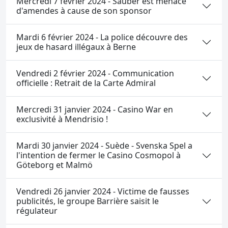
Mercredi 7 février 2024 - Sauber est menacé
d'amendes à cause de son sponsor
Mardi 6 février 2024 - La police découvre des
jeux de hasard illégaux à Berne
Vendredi 2 février 2024 - Communication
officielle : Retrait de la Carte Admiral
Mercredi 31 janvier 2024 - Casino War en
exclusivité à Mendrisio !
Mardi 30 janvier 2024 - Suède - Svenska Spel a
l'intention de fermer le Casino Cosmopol à
Göteborg et Malmö
Vendredi 26 janvier 2024 - Victime de fausses
publicités, le groupe Barrière saisit le
régulateur