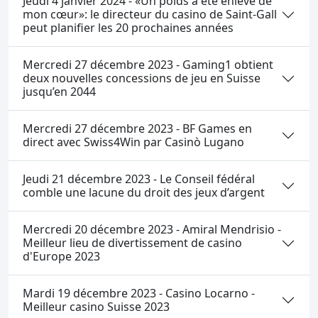
Jeudi 4 janvier 2024 - «Un poids a été enlevé de
mon cœur»: le directeur du casino de Saint-Gall
peut planifier les 20 prochaines années
Mercredi 27 décembre 2023 - Gaming1 obtient
deux nouvelles concessions de jeu en Suisse
jusqu’en 2044
Mercredi 27 décembre 2023 - BF Games en
direct avec Swiss4Win par Casinò Lugano
Jeudi 21 décembre 2023 - Le Conseil fédéral
comble une lacune du droit des jeux d’argent
Mercredi 20 décembre 2023 - Amiral Mendrisio -
Meilleur lieu de divertissement de casino
d'Europe 2023
Mardi 19 décembre 2023 - Casino Locarno -
Meilleur casino Suisse 2023