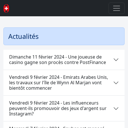
Actualités
Dimanche 11 février 2024 - Une joueuse de
casino gagne son procès contre PostFinance
Vendredi 9 février 2024 - Emirats Arabes Unis,
les travaux sur l'île de Wynn Al Marjan vont
bientôt commencer
Vendredi 9 février 2024 - Les influenceurs
peuvent-ils promouvoir des jeux d'argent sur
Instagram?