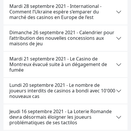
Mardi 28 septembre 2021 - International -
Comment l’Ukraine espère s’emparer du
marché des casinos en Europe de l’est
Dimanche 26 septembre 2021 - Calendrier pour
l’attribution des nouvelles concessions aux
maisons de jeu
Mardi 21 septembre 2021 - Le Casino de
Montreux évacué suite à un dégagement de
fumée
Lundi 20 septembre 2021 - Le nombre de
joueurs interdits de casinos a bondi avec 10'000
nouveaux cas
Jeudi 16 septembre 2021 - La Loterie Romande
devra désormais éloigner les joueurs
problématiques de ses tactilos