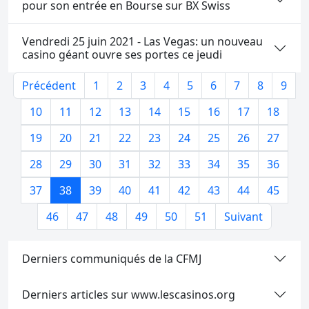
pour son entrée en Bourse sur BX Swiss
Vendredi 25 juin 2021 - Las Vegas: un nouveau
casino géant ouvre ses portes ce jeudi
Précédent
1
2
3
4
5
6
7
8
9
10
11
12
13
14
15
16
17
18
19
20
21
22
23
24
25
26
27
28
29
30
31
32
33
34
35
36
37
38
39
40
41
42
43
44
45
46
47
48
49
50
51
Suivant
Derniers communiqués de la CFMJ
Derniers articles sur www.lescasinos.org