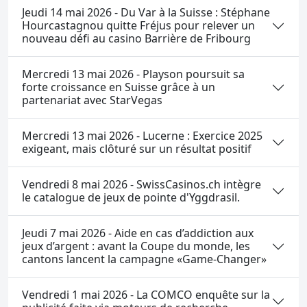
Jeudi 14 mai 2026 - Du Var à la Suisse : Stéphane
Hourcastagnou quitte Fréjus pour relever un
nouveau défi au casino Barrière de Fribourg
Mercredi 13 mai 2026 - Playson poursuit sa
forte croissance en Suisse grâce à un
partenariat avec StarVegas
Mercredi 13 mai 2026 - Lucerne : Exercice 2025
exigeant, mais clôturé sur un résultat positif
Vendredi 8 mai 2026 - SwissCasinos.ch intègre
le catalogue de jeux de pointe d'Yggdrasil.
Jeudi 7 mai 2026 - Aide en cas d’addiction aux
jeux d’argent : avant la Coupe du monde, les
cantons lancent la campagne «Game-Changer»
Vendredi 1 mai 2026 - La COMCO enquête sur la