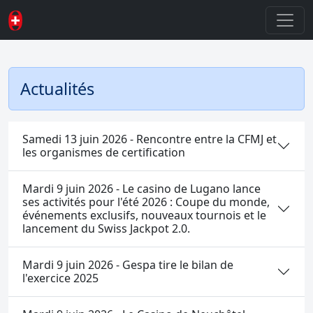
Actualités
Samedi 13 juin 2026 - Rencontre entre la CFMJ et
les organismes de certification
Mardi 9 juin 2026 - Le casino de Lugano lance
ses activités pour l'été 2026 : Coupe du monde,
événements exclusifs, nouveaux tournois et le
lancement du Swiss Jackpot 2.0.
Mardi 9 juin 2026 - Gespa tire le bilan de
l'exercice 2025