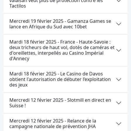
valaisan veut plus de protection contre les
Tactilos
Mercredi 19 février 2025 - Gamanza Games se
lance en Afrique du Sud avec 10bet
Mardi 18 février 2025 - France - Haute-Savoie :
deux tricheurs de haut vol, dotés de caméras et
d'oreillettes, interpellés au Casino Impérial
d'Annecy
Mardi 18 février 2025 - Le Casino de Davos
obtient l'autorisation de débuter l’exploitation
des jeux
Mercredi 12 février 2025 - Slotmill en direct en
Suisse !
Mercredi 12 février 2025 - Relance de la
campagne nationale de prévention JHA