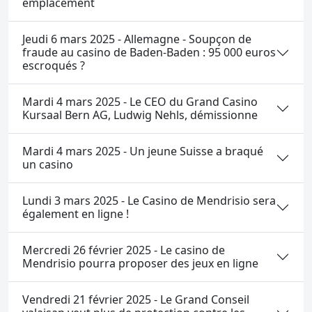
emplacement
Jeudi 6 mars 2025 - Allemagne - Soupçon de
fraude au casino de Baden-Baden : 95 000 euros
escroqués ?
Mardi 4 mars 2025 - Le CEO du Grand Casino
Kursaal Bern AG, Ludwig Nehls, démissionne
Mardi 4 mars 2025 - Un jeune Suisse a braqué
un casino
Lundi 3 mars 2025 - Le Casino de Mendrisio sera
également en ligne !
Mercredi 26 février 2025 - Le casino de
Mendrisio pourra proposer des jeux en ligne
Vendredi 21 février 2025 - Le Grand Conseil