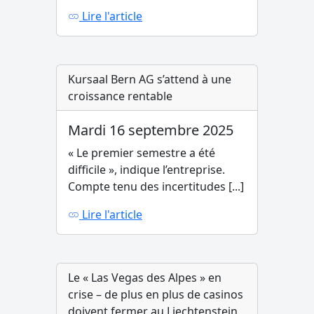
Lire l'article
Kursaal Bern AG s’attend à une
croissance rentable
Mardi 16 septembre 2025
« Le premier semestre a été
difficile », indique l’entreprise.
Compte tenu des incertitudes [...]
Lire l'article
Le « Las Vegas des Alpes » en
crise – de plus en plus de casinos
doivent fermer au Liechtenstein,