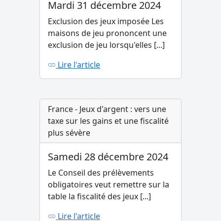
Mardi 31 décembre 2024
Exclusion des jeux imposée Les
maisons de jeu prononcent une
exclusion de jeu lorsqu'elles [...]
Lire l'article
France - Jeux d'argent : vers une
taxe sur les gains et une fiscalité
plus sévère
Samedi 28 décembre 2024
Le Conseil des prélèvements
obligatoires veut remettre sur la
table la fiscalité des jeux [...]
Lire l'article