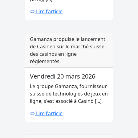
Lire l'article
Gamanza propulse le lancement
de Casineo sur le marché suisse
des casinos en ligne
réglementés.
Vendredi 20 mars 2026
Le groupe Gamanza, fournisseur
suisse de technologies de jeux en
ligne, s'est associé à Casinò [...]
Lire l'article