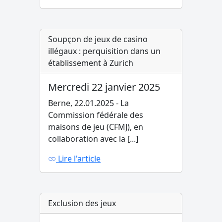
Soupçon de jeux de casino
illégaux : perquisition dans un
établissement à Zurich
Mercredi 22 janvier 2025
Berne, 22.01.2025 - La
Commission fédérale des
maisons de jeu (CFMJ), en
collaboration avec la [...]
Lire l'article
Exclusion des jeux