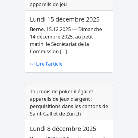
appareils de jeu
Lundi 15 décembre 2025
Berne, 15.12.2025 — Dimanche
14 décembre 2025, au petit
matin, le Secrétariat de la
Commission [...]
Lire l'article
Tournois de poker illégal et
appareils de jeux d’argent :
perquisitions dans les cantons de
Saint-Gall et de Zurich
Lundi 8 décembre 2025