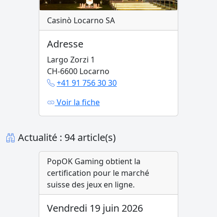
Casinò Locarno SA
Adresse
Largo Zorzi 1
CH-6600 Locarno
+41 91 756 30 30
Voir la fiche
Actualité : 94 article(s)
PopOK Gaming obtient la
certification pour le marché
suisse des jeux en ligne.
Vendredi 19 juin 2026