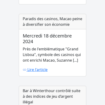
Paradis des casinos, Macao peine
à diversifier son économie
Mercredi 18 décembre
2024
Près de l'emblématique "Grand
Lisboa", symbole des casinos qui
ont enrichi Macao, Suzanne [...]
Lire l'article
Bar à Winterthour contrôlé suite
à des indices de jeu d’argent
illégal