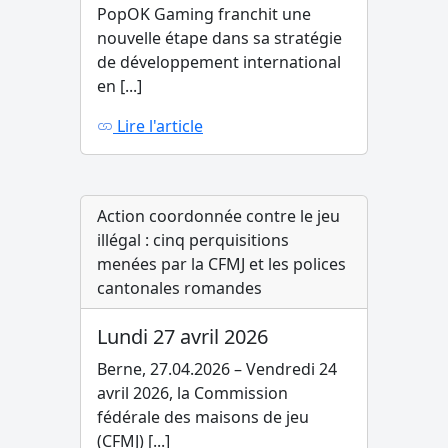
PopOK Gaming franchit une
nouvelle étape dans sa stratégie
de développement international
en [...]
Lire l'article
Action coordonnée contre le jeu
illégal : cinq perquisitions
menées par la CFMJ et les polices
cantonales romandes
Lundi 27 avril 2026
Berne, 27.04.2026 – Vendredi 24
avril 2026, la Commission
fédérale des maisons de jeu
(CFMJ) [...]