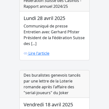
Fédération Suisse des Casinos -
Rapport annuel 2024/25
Lundi 28 avril 2025
Communiqué de presse
Entretien avec Gerhard Pfister
Président de la Fédération Suisse
des [...]
Lire l'article
Des buralistes genevois tancés
par une lettre de la Loterie
romande après l'affaire des
"serial-joueurs" du Joker
Vendredi 18 avril 2025