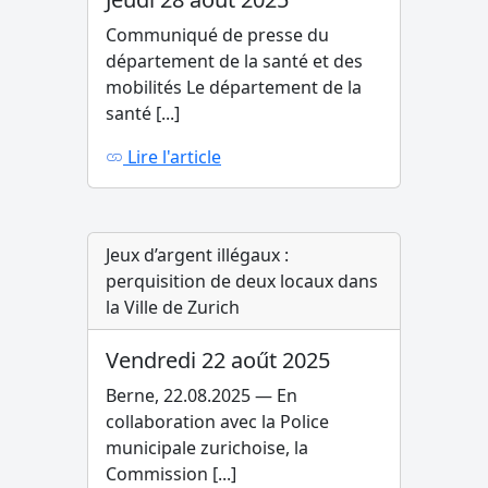
Communiqué de presse du
département de la santé et des
mobilités Le département de la
santé [...]
Lire l'article
Jeux d’argent illégaux :
perquisition de deux locaux dans
la Ville de Zurich
Vendredi 22 aoűt 2025
Berne, 22.08.2025 — En
collaboration avec la Police
municipale zurichoise, la
Commission [...]