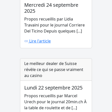
Mercredi 24 septembre
2025
Propos recueillis par Lidia
Travaini pour le journal Corriere
Del Ticino Depuis quelques [...]
Lire l'article
Le meilleur dealer de Suisse
révèle ce qui se passe vraiment
au casino
Lundi 22 septembre 2025
Propos recueillis par Marcel
Urech pour le journal 20min.ch À
la table de roulette et de [...]