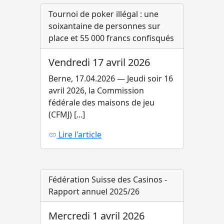
Tournoi de poker illégal : une
soixantaine de personnes sur
place et 55 000 francs confisqués
Vendredi 17 avril 2026
Berne, 17.04.2026 — Jeudi soir 16
avril 2026, la Commission
fédérale des maisons de jeu
(CFMJ) [...]
Lire l'article
Fédération Suisse des Casinos -
Rapport annuel 2025/26
Mercredi 1 avril 2026