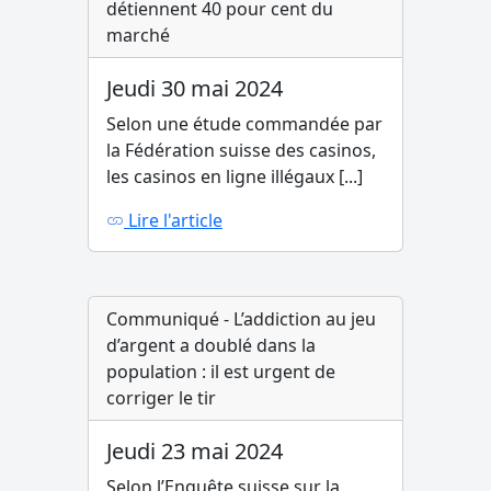
détiennent 40 pour cent du
marché
Jeudi 30 mai 2024
Selon une étude commandée par
la Fédération suisse des casinos,
les casinos en ligne illégaux [...]
Lire l'article
Communiqué - L’addiction au jeu
d’argent a doublé dans la
population : il est urgent de
corriger le tir
Jeudi 23 mai 2024
Selon l’Enquête suisse sur la