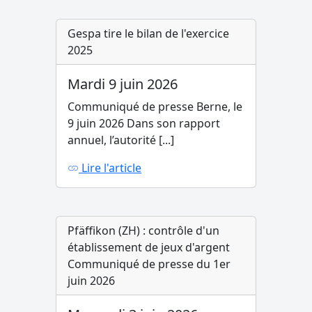
Gespa tire le bilan de l'exercice
2025
Mardi 9 juin 2026
Communiqué de presse Berne, le
9 juin 2026 Dans son rapport
annuel, l’autorité [...]
Lire l'article
Pfäffikon (ZH) : contrôle d'un
établissement de jeux d'argent
Communiqué de presse du 1er
juin 2026