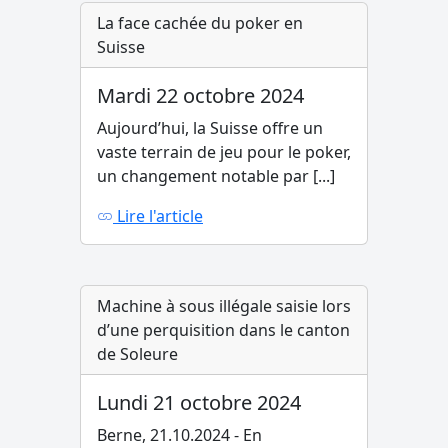
La face cachée du poker en
Suisse
Mardi 22 octobre 2024
Aujourd’hui, la Suisse offre un
vaste terrain de jeu pour le poker,
un changement notable par [...]
Lire l'article
Machine à sous illégale saisie lors
d’une perquisition dans le canton
de Soleure
Lundi 21 octobre 2024
Berne, 21.10.2024 - En