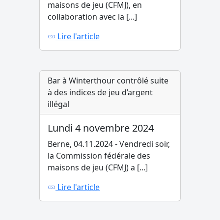
maisons de jeu (CFMJ), en
collaboration avec la [...]
Lire l'article
Bar à Winterthour contrôlé suite
à des indices de jeu d’argent
illégal
Lundi 4 novembre 2024
Berne, 04.11.2024 - Vendredi soir,
la Commission fédérale des
maisons de jeu (CFMJ) a [...]
Lire l'article