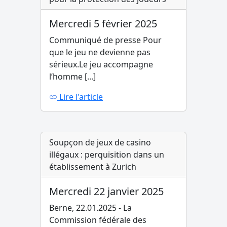
Mercredi 5 février 2025
Communiqué de presse Pour
que le jeu ne devienne pas
sérieux.Le jeu accompagne
l’homme [...]
Lire l'article
Soupçon de jeux de casino
illégaux : perquisition dans un
établissement à Zurich
Mercredi 22 janvier 2025
Berne, 22.01.2025 - La
Commission fédérale des