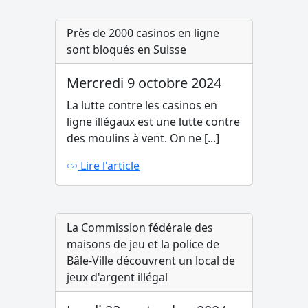
Près de 2000 casinos en ligne
sont bloqués en Suisse
Mercredi 9 octobre 2024
La lutte contre les casinos en
ligne illégaux est une lutte contre
des moulins à vent. On ne [...]
Lire l'article
La Commission fédérale des
maisons de jeu et la police de
Bâle-Ville découvrent un local de
jeux d'argent illégal