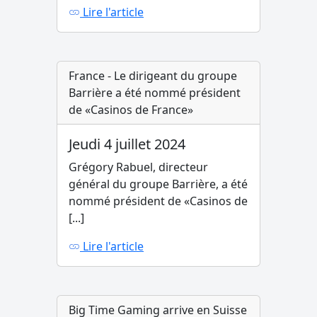
Lire l'article
France - Le dirigeant du groupe
Barrière a été nommé président
de «Casinos de France»
Jeudi 4 juillet 2024
Grégory Rabuel, directeur
général du groupe Barrière, a été
nommé président de «Casinos de
[...]
Lire l'article
Big Time Gaming arrive en Suisse