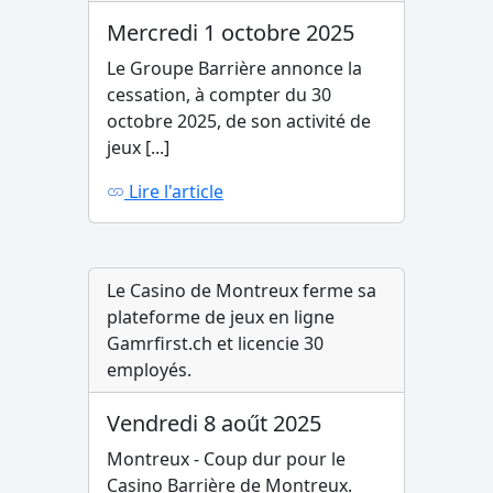
Mercredi 1 octobre 2025
Le Groupe Barrière annonce la
cessation, à compter du 30
octobre 2025, de son activité de
jeux [...]
Lire l'article
Le Casino de Montreux ferme sa
plateforme de jeux en ligne
Gamrfirst.ch et licencie 30
employés.
Vendredi 8 aoűt 2025
Montreux - Coup dur pour le
Casino Barrière de Montreux.