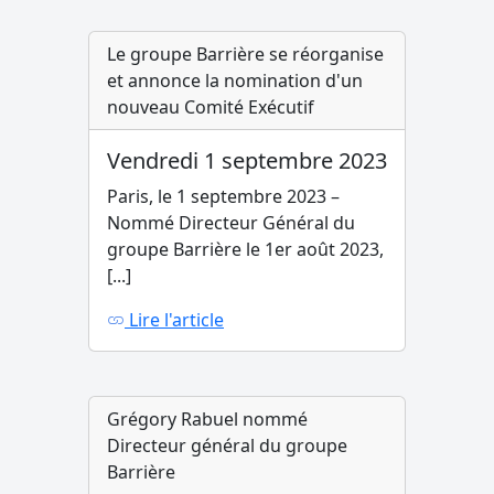
Le groupe Barrière se réorganise
et annonce la nomination d'un
nouveau Comité Exécutif
Vendredi 1 septembre 2023
Paris, le 1 septembre 2023 –
Nommé Directeur Général du
groupe Barrière le 1er août 2023,
[...]
Lire l'article
Grégory Rabuel nommé
Directeur général du groupe
Barrière