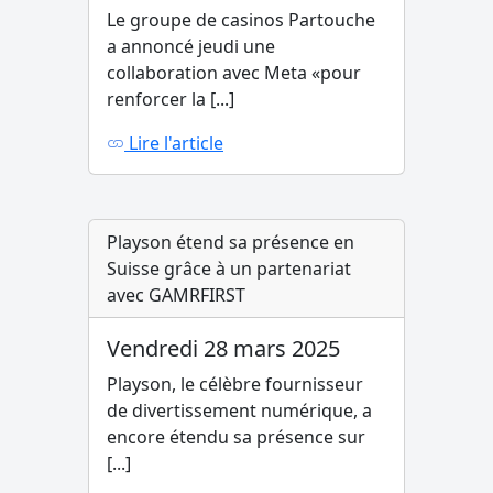
Le groupe de casinos Partouche
a annoncé jeudi une
collaboration avec Meta «pour
renforcer la [...]
Lire l'article
Playson étend sa présence en
Suisse grâce à un partenariat
avec GAMRFIRST
Vendredi 28 mars 2025
Playson, le célèbre fournisseur
de divertissement numérique, a
encore étendu sa présence sur
[...]