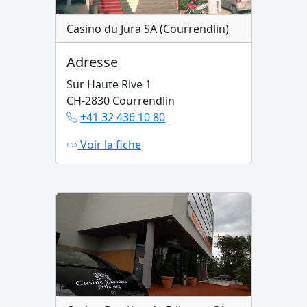
Casino du Jura SA (Courrendlin)
Adresse
Sur Haute Rive 1
CH-2830 Courrendlin
+41 32 436 10 80
Voir la fiche