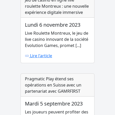
Jeu de casino en ligne live
roulette Montreux : une nouvelle
expérience digitale immersive
Lundi 6 novembre 2023
Live Roulette Montreux, le jeu de
live casino innovant de la société
Evolution Games, promet [...]
Lire l'article
Pragmatic Play étend ses
opérations en Suisse avec un
partenariat avec GAMRFIRST
Mardi 5 septembre 2023
Les joueurs peuvent profiter des