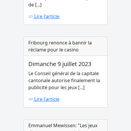
de [...]
Lire l'article
Fribourg renonce à bannir la
réclame pour le casino
Dimanche 9 juillet 2023
Le Conseil général de la capitale
cantonale autorise finalement la
publicité pour les jeux [...]
Lire l'article
Emmanuel Mewissen: "Les jeux