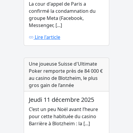
La cour d'appel de Paris a
confirmé la condamnation du
groupe Meta (Facebook,
Messenger, [...]
Lire l'article
Une joueuse Suisse d'Ultimate
Poker remporte près de 84 000 €
au casino de Blotzheim, le plus
gros gain de l’année
Jeudi 11 décembre 2025
C’est un peu Noël avant l’heure
pour cette habituée du casino
Barrière à Blotzheim : la [...]