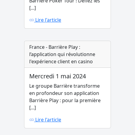
Barrière Poker Tour ! Défiez les
[...]
Lire l'article
France - Barrière Play :
l’application qui révolutionne
l'expérience client en casino
Mercredi 1 mai 2024
Le groupe Barrière transforme
en profondeur son application
Barrière Play : pour la première
[...]
Lire l'article