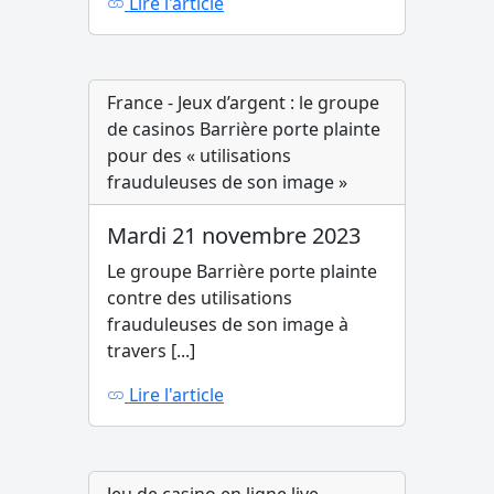
Lire l'article
France - Jeux d’argent : le groupe
de casinos Barrière porte plainte
pour des « utilisations
frauduleuses de son image »
Mardi 21 novembre 2023
Le groupe Barrière porte plainte
contre des utilisations
frauduleuses de son image à
travers [...]
Lire l'article