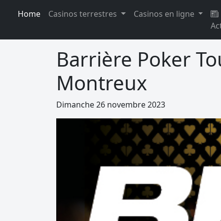
Home
Casinos terrestres
Casinos en ligne
Ac
Barrière Poker To
Montreux
Dimanche 26 novembre 2023