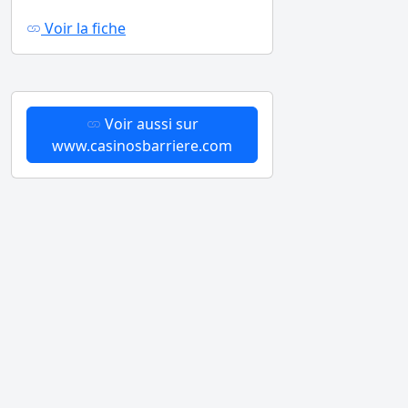
Voir la fiche
Voir aussi sur
www.casinosbarriere.com