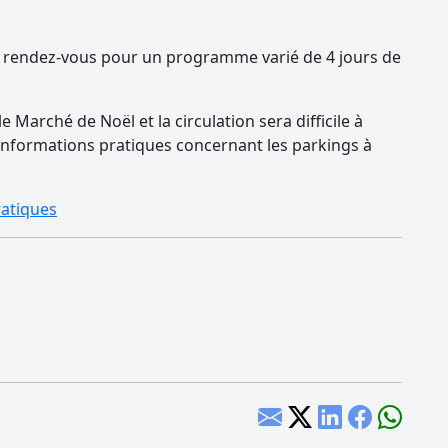
 rendez-vous pour un programme varié de 4 jours de
Marché de Noël et la circulation sera difficile à
 informations pratiques concernant les parkings à
ratiques