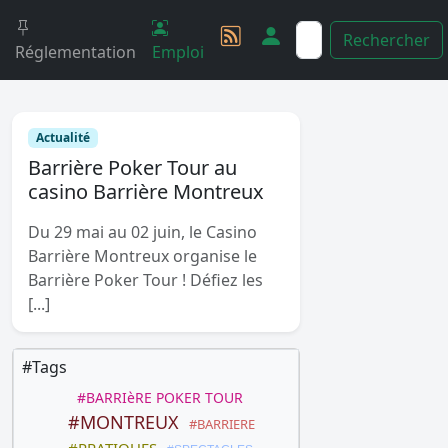
Rechercher
Réglementation
Emploi
Actualité
Barrière Poker Tour au
casino Barrière Montreux
Du 29 mai au 02 juin, le Casino
Barrière Montreux organise le
Barrière Poker Tour ! Défiez les
[...]
#Tags
#BARRIèRE POKER TOUR
#MONTREUX
#BARRIERE