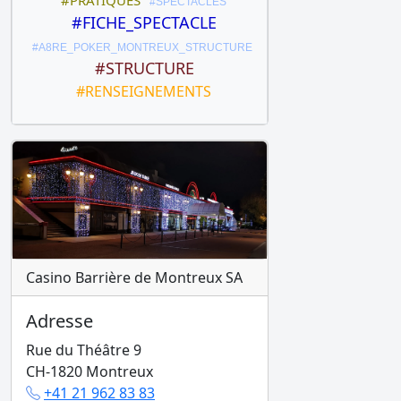
#PRATIQUES
#SPECTACLES
#FICHE_SPECTACLE
#A8RE_POKER_MONTREUX_STRUCTURE
#STRUCTURE
#RENSEIGNEMENTS
Casino Barrière de Montreux SA
Adresse
Rue du Théâtre 9
CH-1820 Montreux
+41 21 962 83 83