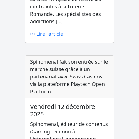
contraintes à la Loterie
Romande. Les spécialistes des
addictions [...]
Lire l'article
Spinomenal fait son entrée sur le
marché suisse grâce à un
partenariat avec Swiss Casinos
via la plateforme Playtech Open
Platform
Vendredi 12 décembre
2025
Spinomenal, éditeur de contenus
iGaming reconnu à