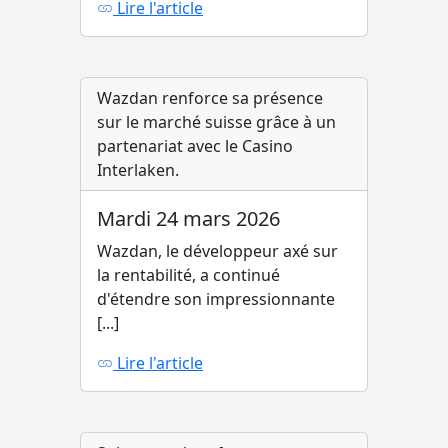
Lire l'article
Wazdan renforce sa présence
sur le marché suisse grâce à un
partenariat avec le Casino
Interlaken.
Mardi 24 mars 2026
Wazdan, le développeur axé sur
la rentabilité, a continué
d'étendre son impressionnante
[...]
Lire l'article