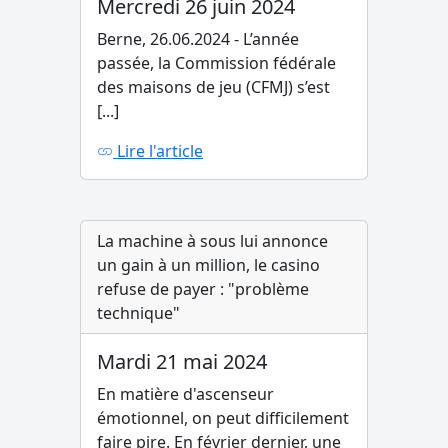
Mercredi 26 juin 2024
Berne, 26.06.2024 - L’année
passée, la Commission fédérale
des maisons de jeu (CFMJ) s’est
[...]
Lire l'article
La machine à sous lui annonce
un gain à un million, le casino
refuse de payer : "problème
technique"
Mardi 21 mai 2024
En matière d'ascenseur
émotionnel, on peut difficilement
faire pire. En février dernier, une