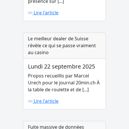
présence sur [...]
Lire l'article
Le meilleur dealer de Suisse
révèle ce qui se passe vraiment
au casino
Lundi 22 septembre 2025
Propos recueillis par Marcel
Urech pour le journal 20min.ch À
la table de roulette et de [...]
Lire l'article
Fuite massive de données