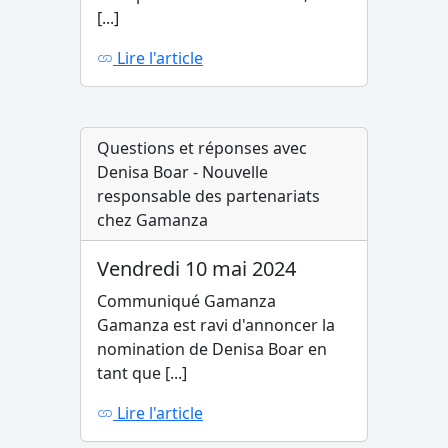
[...]
Lire l'article
Questions et réponses avec
Denisa Boar - Nouvelle
responsable des partenariats
chez Gamanza
Vendredi 10 mai 2024
Communiqué Gamanza
Gamanza est ravi d'annoncer la
nomination de Denisa Boar en
tant que [...]
Lire l'article