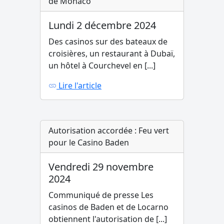
de Monaco
Lundi 2 décembre 2024
Des casinos sur des bateaux de
croisières, un restaurant à Dubaï,
un hôtel à Courchevel en [...]
Lire l'article
Autorisation accordée : Feu vert
pour le Casino Baden
Vendredi 29 novembre
2024
Communiqué de presse Les
casinos de Baden et de Locarno
obtiennent l'autorisation de [...]