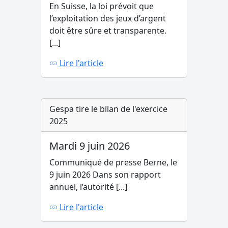
En Suisse, la loi prévoit que
l’exploitation des jeux d’argent
doit être sûre et transparente.
[...]
Lire l'article
Gespa tire le bilan de l'exercice
2025
Mardi 9 juin 2026
Communiqué de presse Berne, le
9 juin 2026 Dans son rapport
annuel, l’autorité [...]
Lire l'article