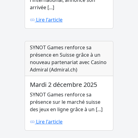
l'international, annonce son
arrivée [...]
Lire l'article
SYNOT Games renforce sa
présence en Suisse grâce à un
nouveau partenariat avec Casino
Admiral (Admiral.ch)
Mardi 2 décembre 2025
SYNOT Games renforce sa
présence sur le marché suisse
des jeux en ligne grâce à un [...]
Lire l'article