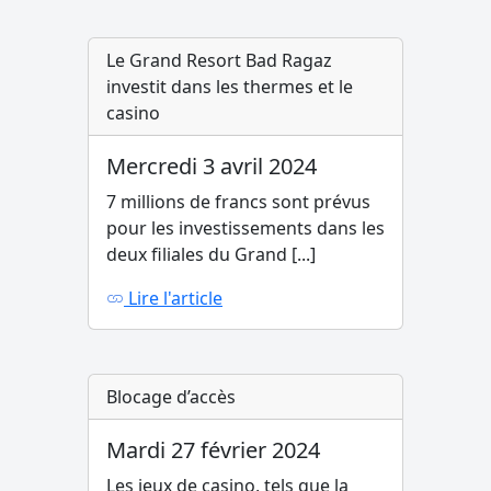
Le Grand Resort Bad Ragaz
investit dans les thermes et le
casino
Mercredi 3 avril 2024
7 millions de francs sont prévus
pour les investissements dans les
deux filiales du Grand [...]
Lire l'article
Blocage d’accès
Mardi 27 février 2024
Les jeux de casino, tels que la