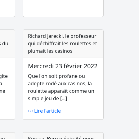
Richard Jarecki, le professeur
s du
qui déchiffrait les roulettes et
plumait les casinos
Mercredi 23 février 2022
gite
Que l'on soit profane ou
a
adepte rodé aux casinos, la
ême
roulette apparaît comme un
simple jeu de [...]
Lire l'article
 au
Kursaal Bern plébiscité pour