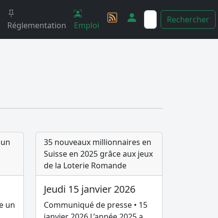
Rechercher
Réglementation
Emploi
 un
35 nouveaux millionnaires en
Suisse en 2025 grâce aux jeux
de la Loterie Romande
Jeudi 15 janvier 2026
e un
Communiqué de presse • 15
janvier 2026 L’année 2025 a