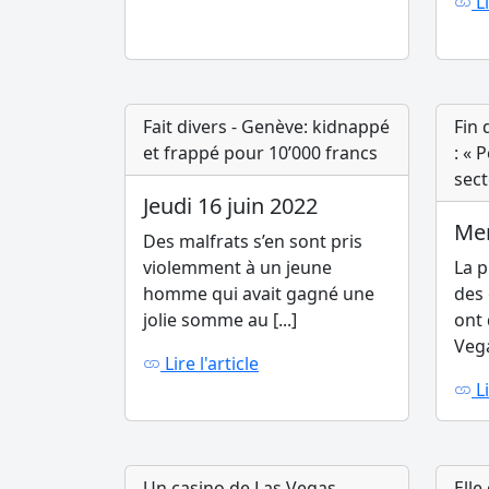
Li
Fait divers - Genève: kidnappé
Fin 
et frappé pour 10’000 francs
: « 
sect
Jeudi 16 juin 2022
Mer
Des malfrats s’en sont pris
violemment à un jeune
La p
homme qui avait gagné une
des 
jolie somme au [...]
ont 
Vega
Lire l'article
Li
Un casino de Las Vegas
Elle