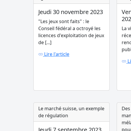
Jeudi 30 novembre 2023
Ven
20
"Les jeux sont faits" : le
Conseil fédéral a octroyé les
La v
licences d'exploitation de jeux
réc
de [...]
reno
publ
Lire l'article
Li
Le marché suisse, un exemple
Des 
de régulation
man
méla
Jeudi 7 septembre 2023
pour