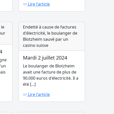
Lire l'article
 le
Endetté à cause de factures
eur
d'électricité, le boulanger de
Blotzheim sauvé par un
casino suisse
4
Mardi 2 juillet 2024
igne
'un
Le boulanger de Blotzheim
mais
avait une facture de plus de
90.000 euros d'électricité. Il a
été [...]
Lire l'article