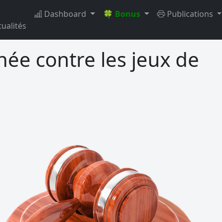
Dashboard
🍀 Bonus
Publications
tualités
ée contre les jeux de