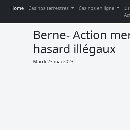
Home
Casinos terrestres
Casinos en ligne
Ac
Berne- Action men
hasard illégaux
Mardi 23 mai 2023