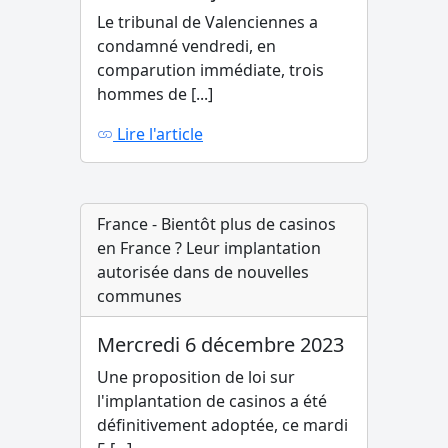
Le tribunal de Valenciennes a
condamné vendredi, en
comparution immédiate, trois
hommes de [...]
Lire l'article
France - Bientôt plus de casinos
en France ? Leur implantation
autorisée dans de nouvelles
communes
Mercredi 6 décembre 2023
Une proposition de loi sur
l'implantation de casinos a été
définitivement adoptée, ce mardi