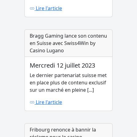
Lire l'article
Bragg Gaming lance son contenu
en Suisse avec Swiss4Win by
Casino Lugano
Mercredi 12 juillet 2023
Le dernier partenariat suisse met
en place plus de contenu exclusif
sur un marché en pleine [...]
Lire l'article
Fribourg renonce à bannir la