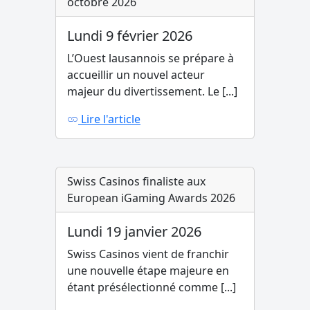
octobre 2026
Lundi 9 février 2026
L’Ouest lausannois se prépare à
accueillir un nouvel acteur
majeur du divertissement. Le [...]
Lire l'article
Swiss Casinos finaliste aux
European iGaming Awards 2026
Lundi 19 janvier 2026
Swiss Casinos vient de franchir
une nouvelle étape majeure en
étant présélectionné comme [...]