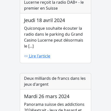
Lucerne reçoit la radio DAB+ - le
premier en Suisse
Jeudi 18 avril 2024
Quiconque souhaite écouter la
radio dans le parking du Grand
Casino Lucerne peut désormais
le [...]
Lire l'article
Deux milliards de francs dans les
jeux d'argent
Mardi 26 mars 2024
Panorama suisse des addictions
2024(extrait - Jeux de hasard et