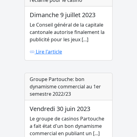
réclame pour le casino
Dimanche 9 juillet 2023
Le Conseil général de la capitale
cantonale autorise finalement la
publicité pour les jeux [...]
Lire l'article
Groupe Partouche: bon
dynamisme commercial au 1er
semestre 2022/23
Vendredi 30 juin 2023
Le groupe de casinos Partouche
a fait état d'un bon dynamisme
commercial en publiant un [...]