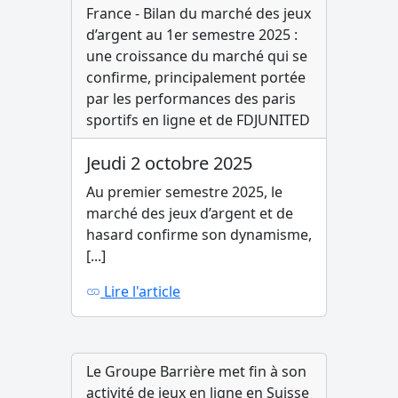
France - Bilan du marché des jeux
d’argent au 1er semestre 2025 :
une croissance du marché qui se
confirme, principalement portée
par les performances des paris
sportifs en ligne et de FDJUNITED
Jeudi 2 octobre 2025
Au premier semestre 2025, le
marché des jeux d’argent et de
hasard confirme son dynamisme,
[...]
Lire l'article
Le Groupe Barrière met fin à son
activité de jeux en ligne en Suisse