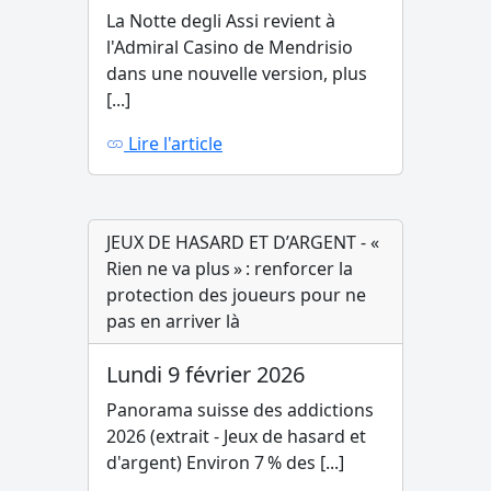
La Notte degli Assi revient à
l'Admiral Casino de Mendrisio
dans une nouvelle version, plus
[...]
Lire l'article
JEUX DE HASARD ET D’ARGENT - «
Rien ne va plus » : renforcer la
protection des joueurs pour ne
pas en arriver là
Lundi 9 février 2026
Panorama suisse des addictions
2026 (extrait - Jeux de hasard et
d'argent) Environ 7 % des [...]