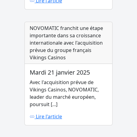
Lire l'article
NOVOMATIC franchit une étape
importante dans sa croissance
internationale avec l'acquisition
prévue du groupe français
Vikings Casinos
Mardi 21 janvier 2025
Avec l'acquisition prévue de
Vikings Casinos, NOVOMATIC,
leader du marché européen,
poursuit [...]
Lire l'article