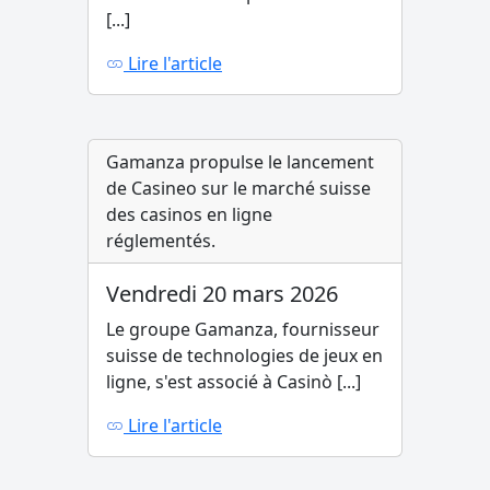
[...]
Lire l'article
Gamanza propulse le lancement
de Casineo sur le marché suisse
des casinos en ligne
réglementés.
Vendredi 20 mars 2026
Le groupe Gamanza, fournisseur
suisse de technologies de jeux en
ligne, s'est associé à Casinò [...]
Lire l'article