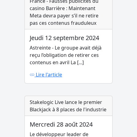
France - Fausses publicités du
casino Barrière : Maintenant
Meta devra payer s’il ne retire
pas ces contenus frauduleux
Jeudi 12 septembre 2024
Astreinte - Le groupe avait déjà
reçu l’obligation de retirer ces
contenus en avril La [...]
Lire l'article
Stakelogic Live lance le premier
Blackjack à 8 places de l'industrie
Mercredi 28 aoűt 2024
Le développeur leader de