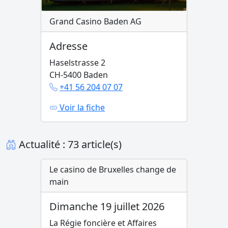
Grand Casino Baden AG
Adresse
Haselstrasse 2
CH-5400 Baden
+41 56 204 07 07
Voir la fiche
Actualité : 73 article(s)
Le casino de Bruxelles change de
main
Dimanche 19 juillet 2026
La Régie foncière et Affaires