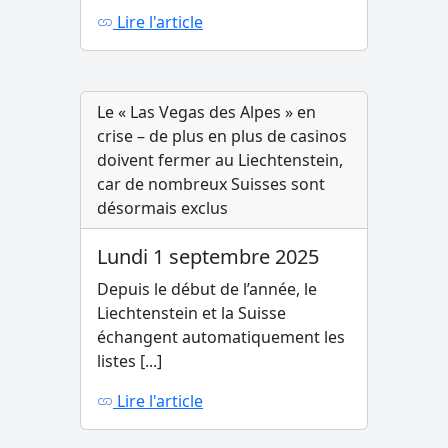
Lire l'article
Le « Las Vegas des Alpes » en
crise – de plus en plus de casinos
doivent fermer au Liechtenstein,
car de nombreux Suisses sont
désormais exclus
Lundi 1 septembre 2025
Depuis le début de l’année, le
Liechtenstein et la Suisse
échangent automatiquement les
listes [...]
Lire l'article