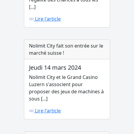
[...]
Lire l'article
Nolimit City fait son entrée sur le
marché suisse !
Jeudi 14 mars 2024
Nolimit City et le Grand Casino
Luzern s'associent pour
proposer des jeux de machines à
sous [...]
Lire l'article