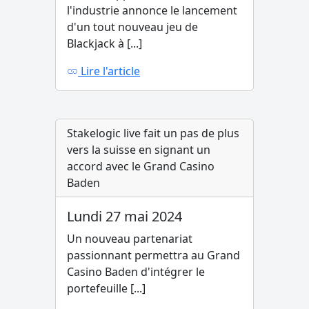
l'industrie annonce le lancement
d'un tout nouveau jeu de
Blackjack à [...]
Lire l'article
Stakelogic live fait un pas de plus
vers la suisse en signant un
accord avec le Grand Casino
Baden
Lundi 27 mai 2024
Un nouveau partenariat
passionnant permettra au Grand
Casino Baden d'intégrer le
portefeuille [...]