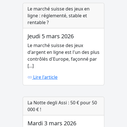
Le marché suisse des jeux en
ligne : réglementé, stable et
rentable ?
Jeudi 5 mars 2026
Le marché suisse des jeux
d'argent en ligne est l'un des plus
contrôlés d'Europe, façonné par
[...]
Lire l'article
La Notte degli Assi : 50 € pour 50
000 € !
Mardi 3 mars 2026