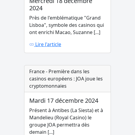
Mercredi 18 décembre
2024
Près de l'emblématique "Grand
Lisboa", symbole des casinos qui
ont enrichi Macao, Suzanne [...]
Lire l'article
France - Première dans les
casinos européens : JOA joue les
cryptomonnaies
Mardi 17 décembre 2024
Présent à Antibes (La Siesta) et à
Mandelieu (Royal Casino) le
groupe JOA permettra dès
demain [...]