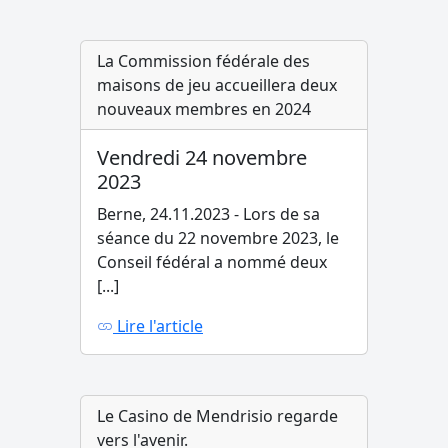
La Commission fédérale des
maisons de jeu accueillera deux
nouveaux membres en 2024
Vendredi 24 novembre
2023
Berne, 24.11.2023 - Lors de sa
séance du 22 novembre 2023, le
Conseil fédéral a nommé deux
[...]
Lire l'article
Le Casino de Mendrisio regarde
vers l'avenir.