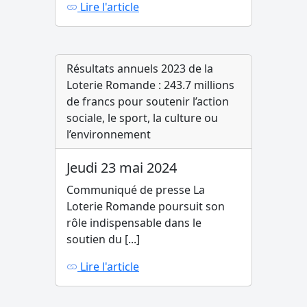
Lire l'article
Résultats annuels 2023 de la
Loterie Romande : 243.7 millions
de francs pour soutenir l’action
sociale, le sport, la culture ou
l’environnement
Jeudi 23 mai 2024
Communiqué de presse La
Loterie Romande poursuit son
rôle indispensable dans le
soutien du [...]
Lire l'article