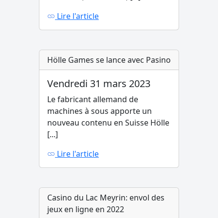
Lire l'article
Hölle Games se lance avec Pasino
Vendredi 31 mars 2023
Le fabricant allemand de
machines à sous apporte un
nouveau contenu en Suisse Hölle
[...]
Lire l'article
Casino du Lac Meyrin: envol des
jeux en ligne en 2022