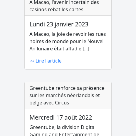
A Macao, l'avenir incertain des
casinos rebat les cartes
Lundi 23 janvier 2023
A Macao, la joie de revoir les rues
noires de monde pour le Nouvel
An lunaire était affadie [...]
Lire l'article
Greentube renforce sa présence
sur les marchés néerlandais et
belge avec Circus
Mercredi 17 aoűt 2022
Greentube, la division Digital
Gaming and Entertainment de