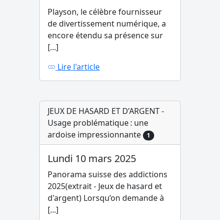
Playson, le célèbre fournisseur
de divertissement numérique, a
encore étendu sa présence sur
[...]
Lire l'article
JEUX DE HASARD ET D’ARGENT -
Usage problématique : une
ardoise impressionnante
1
Lundi 10 mars 2025
Panorama suisse des addictions
2025(extrait - Jeux de hasard et
d'argent) Lorsqu’on demande à
[...]