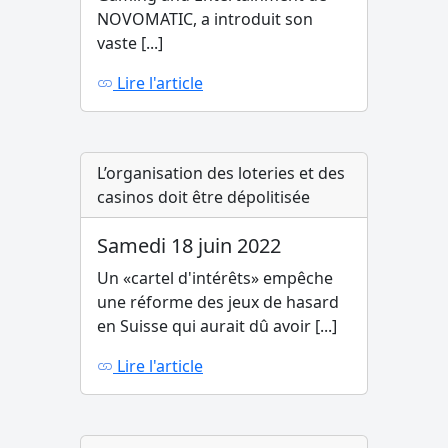
NOVOMATIC, a introduit son
vaste [...]
Lire l'article
L’organisation des loteries et des
casinos doit être dépolitisée
Samedi 18 juin 2022
Un «cartel d'intérêts» empêche
une réforme des jeux de hasard
en Suisse qui aurait dû avoir [...]
Lire l'article