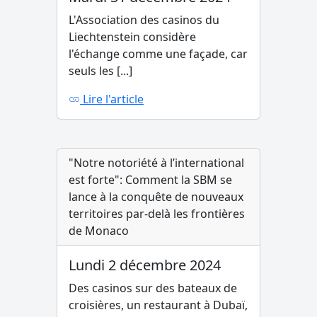
L'Association des casinos du
Liechtenstein considère
l'échange comme une façade, car
seuls les [...]
Lire l'article
"Notre notoriété à l’international
est forte": Comment la SBM se
lance à la conquête de nouveaux
territoires par-delà les frontières
de Monaco
Lundi 2 décembre 2024
Des casinos sur des bateaux de
croisières, un restaurant à Dubaï,