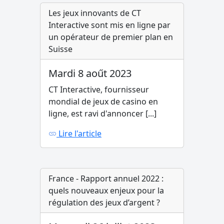
Les jeux innovants de CT
Interactive sont mis en ligne par
un opérateur de premier plan en
Suisse
Mardi 8 aoűt 2023
CT Interactive, fournisseur
mondial de jeux de casino en
ligne, est ravi d'annoncer [...]
Lire l'article
France - Rapport annuel 2022 :
quels nouveaux enjeux pour la
régulation des jeux d’argent ?