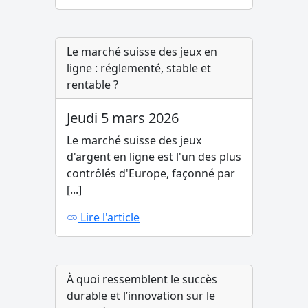
Le marché suisse des jeux en
ligne : réglementé, stable et
rentable ?
Jeudi 5 mars 2026
Le marché suisse des jeux
d'argent en ligne est l'un des plus
contrôlés d'Europe, façonné par
[...]
Lire l'article
À quoi ressemblent le succès
durable et l’innovation sur le