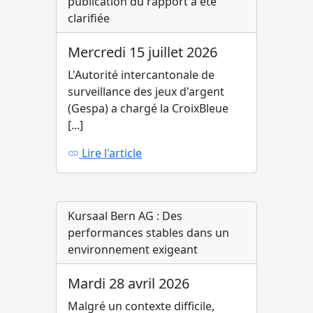
publication du rapport a été
clarifiée
Mercredi 15 juillet 2026
L'Autorité intercantonale de
surveillance des jeux d'argent
(Gespa) a chargé la CroixBleue
[...]
Lire l'article
Kursaal Bern AG : Des
performances stables dans un
environnement exigeant
Mardi 28 avril 2026
Malgré un contexte difficile,