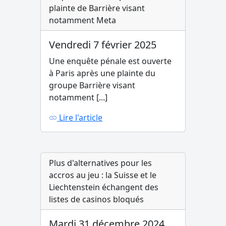
plainte de Barrière visant
notamment Meta
Vendredi 7 février 2025
Une enquête pénale est ouverte
à Paris après une plainte du
groupe Barrière visant
notamment [...]
Lire l'article
Plus d'alternatives pour les
accros au jeu : la Suisse et le
Liechtenstein échangent des
listes de casinos bloqués
Mardi 31 décembre 2024