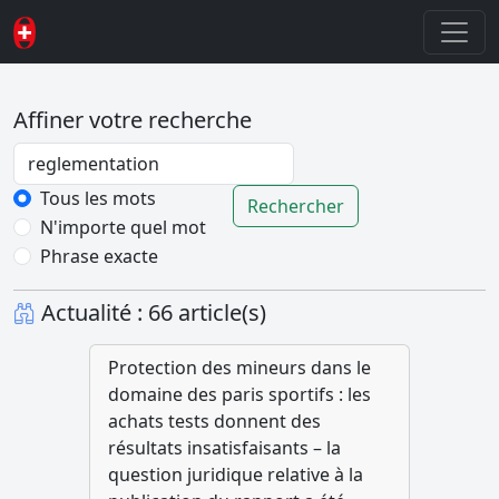
Affiner votre recherche
Password
Tous les mots
Rechercher
N'importe quel mot
Phrase exacte
Actualité : 66 article(s)
Protection des mineurs dans le
domaine des paris sportifs : les
achats tests donnent des
résultats insatisfaisants – la
question juridique relative à la