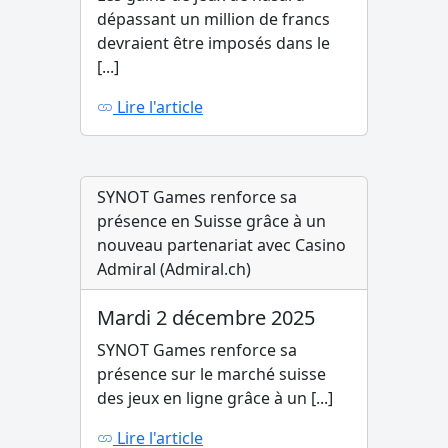
dépassant un million de francs
devraient être imposés dans le
[...]
Lire l'article
SYNOT Games renforce sa
présence en Suisse grâce à un
nouveau partenariat avec Casino
Admiral (Admiral.ch)
Mardi 2 décembre 2025
SYNOT Games renforce sa
présence sur le marché suisse
des jeux en ligne grâce à un [...]
Lire l'article